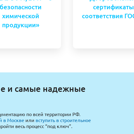
безопасности
сертификаты
химической
соответствия ГО
продукции»
ие и самые надежные
ментацию по всей территории РФ.
й в Москве
или
вступить в строительное
пройти весь процесс “под ключ”.