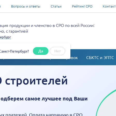
и
Вопросы и ответы
Статьи
Рейтинг СРО
Контак
ция продукции и членство в СРО по всей России:
о, с гарантией
ербург
Да
Нет
Санкт-Петербург?
ация
Согласование перепланировок
СБКТС и ЭПТС
О строителей
Подберем самое лучшее под Ваши
ых платежей. Оплата напрямую в СРО.