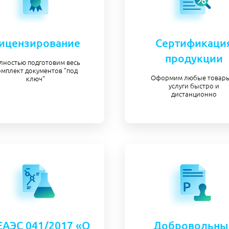
ицензирование
Сертификаци
продукции
лностью подготовим весь
омплект документов "под
Оформим любые товары
ключ"
услуги быстро и
дистанционно
ЕАЭС 041/2017 «О
Добровольны