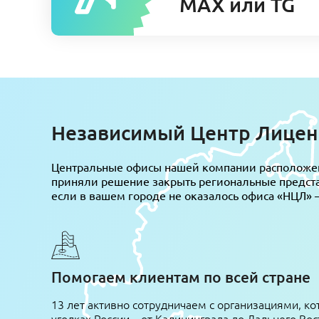
MAX или TG
Независимый Центр Лиценз
Центральные офисы нашей компании расположены
приняли решение закрыть региональные представ
если в вашем городе не оказалось офиса «НЦЛ» –
Помогаем клиентам по всей стране
13 лет активно сотрудничаем с организациями, ко
уголках России – от Калининграда до Дальнего Вос