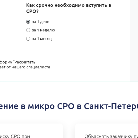
Как срочно необходимо вступить в
СРО?
за 1 день
за 1 неделю
за 1 месяц
форму “Рассчитать
вет от нашего специалиста
ение в микро СРО в Санкт-Петер
иску СРО при
Объяснять заказчику пу