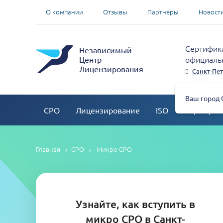
О компании
Отзывы
Партнеры
Новост
Сертифика
Независимый
официальн
Центр
Лицензирования
Санкт-Пет
Ваш город 
СРО
Лицензирование
ISO
Сертифик
Главная
СРО
Микро СРО
Узнайте, как вступить в
микро СРО в Санкт-