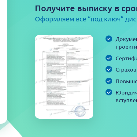
Получите выписку в сро
Оформляем все “под ключ” ди
Докумен
проекти
Сертифи
Страхов
Повыше
Юридич
вступле