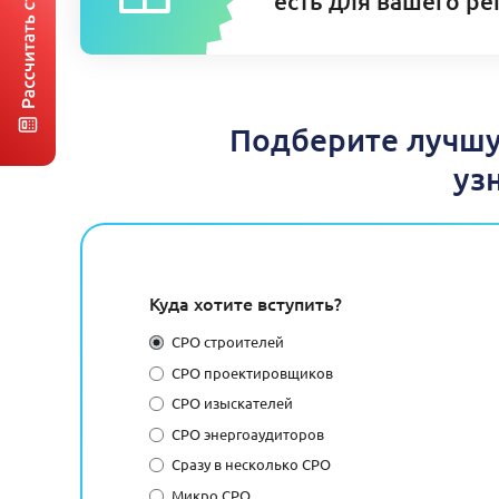
есть для вашего ре
Подберите лучшу
уз
Куда хотите вступить?
СРО строителей
СРО проектировщиков
СРО изыскателей
СРО энергоаудиторов
Сразу в несколько СРО
Микро СРО