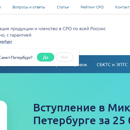
и
Вопросы и ответы
Статьи
Рейтинг СРО
Контак
ция продукции и членство в СРО по всей России:
о, с гарантией
ербург
Да
Нет
Санкт-Петербург?
ация
Согласование перепланировок
СБКТС и ЭПТС
Вступление в Мик
Петербурге за 25