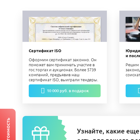
Сертификат ISO
Юриди
и посл
Оформим сертификат законно. Он
поможет вам принимать участие в
Решим 
гос.торгах и аукционах. Более 5739
законо
компаний, предъявив наш
соиска
сертификат ISO, выиграли тендеры.
10 000 руб. в подарок
Узнайте, какие еще