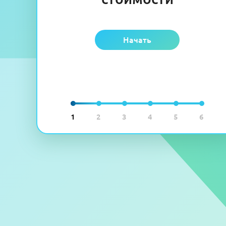
Начать
1
2
3
4
5
6