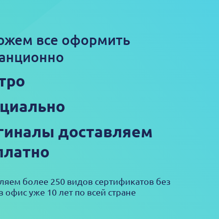
ожем все оформить
анционно
тро
циально
гиналы доставляем
платно
яем более 250 видов сертификатов без
в офис уже 10 лет по всей стране