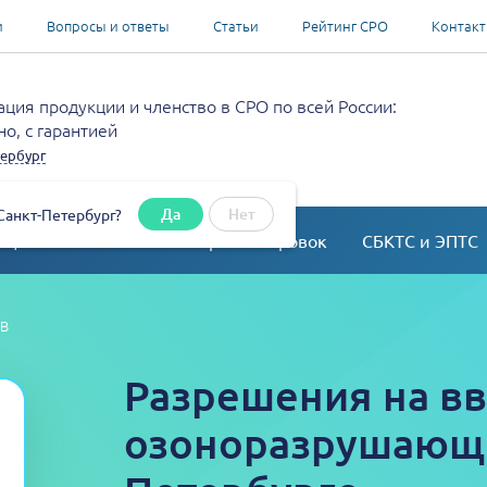
и
Вопросы и ответы
Статьи
Рейтинг СРО
Контак
ция продукции и членство в СРО по всей России:
о, с гарантией
ербург
Да
Нет
Санкт-Петербург?
ация
Согласование перепланировок
СБКТС и ЭПТС
РВ
Разрешения на в
озоноразрушающи