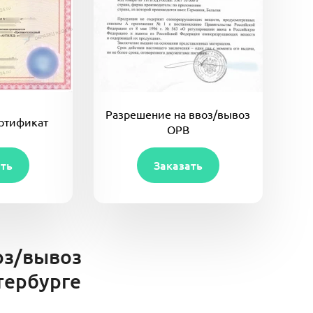
Разрешение на ввоз/вывоз
ртификат
ОРВ
ать
Заказать
оз/вывоз
тербурге