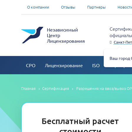
О компании
Отзывы
Партнеры
Новост
Сертифика
Независимый
официальн
Центр
Лицензирования
Санкт-Пет
Ваш город 
СРО
Лицензирование
ISO
Сертифик
Главная
Сертификация
Разрешения на ввоз/вывоз О
Бесплатный расчет
стоимости