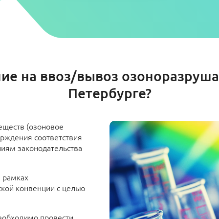
ие на ввоз/вывоз озоноразруша
Петербурге?
еществ (озоновое
ерждения соответствия
ниям законодательства
 рамках
кой конвенции с целью
еобходимо провести