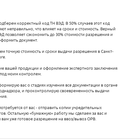
одберем корректный код ТН ВЭД. В 50% случаев этот код
ют неправильно, что влияет на сроки и стоимость. Верный
ЭД позволяет сэкономить до 30% стоимости разрешения и
оформить документ.
ем точную стоимость и сроки выдачи разрешения в Санкт-
ге.
ие вашей продукции и оформление экспертного заключения
 под моим контролем.
ормирую вас о стадиях изучения все документации в органе
однадзора, и проконтролирую своевременность выдачи
ния.
 потребуется от вас - отправить копии учредительных
ов. Остальную «бумажную» работу мы сделаем за вас и
вам уже готовое разрешение на ввоз/вывоз ОРВ.