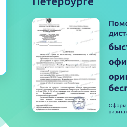
Петербурге
Пом
дист
быс
офи
ори
бес
Оформл
визита 