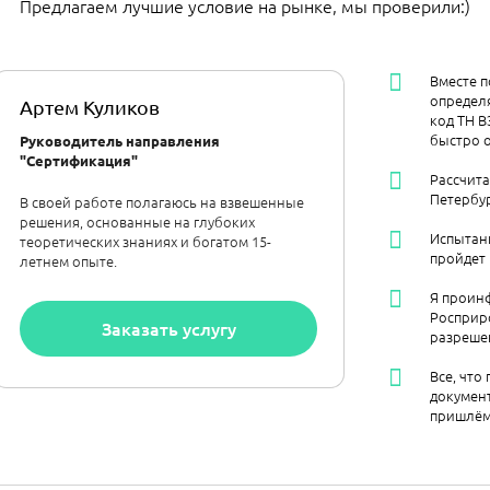
Предлагаем лучшие условие на рынке, мы проверили:)
Вместе п
определя
Артем Куликов
код ТН В
быстро 
Руководитель направления
"Сертификация"
Рассчита
Петербур
В своей работе полагаюсь на взвешенные
решения, основанные на глубоких
Испытан
теоретических знаниях и богатом 15-
пройдет
летнем опыте.
Я проинф
Росприр
Заказать услугу
разреше
Все, что
документ
пришлём 