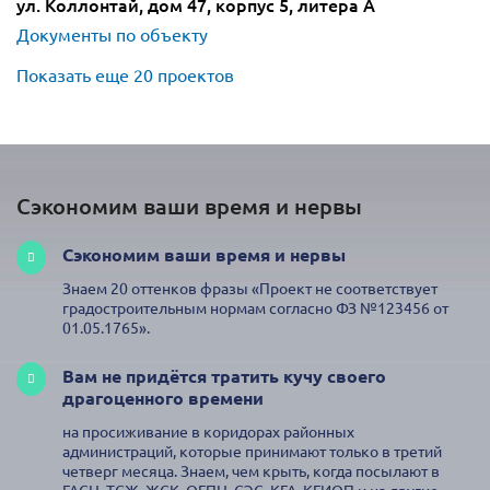
ул. Коллонтай, дом 47, корпус 5, литера А
Документы по объекту
Показать еще 20 проектов
Сэкономим ваши время и нервы
Сэкономим ваши время и нервы
Знаем 20 оттенков фразы «Проект не соответствует
градостроительным нормам согласно ФЗ №123456 от
01.05.1765».
Вам не придётся тратить кучу своего
драгоценного времени
на просиживание в коридорах районных
администраций, которые принимают только в третий
четверг месяца. Знаем, чем крыть, когда посылают в
ГАСН, ТСЖ, ЖСК, ОГПН, СЭС, КГА, КГИОП и на другие