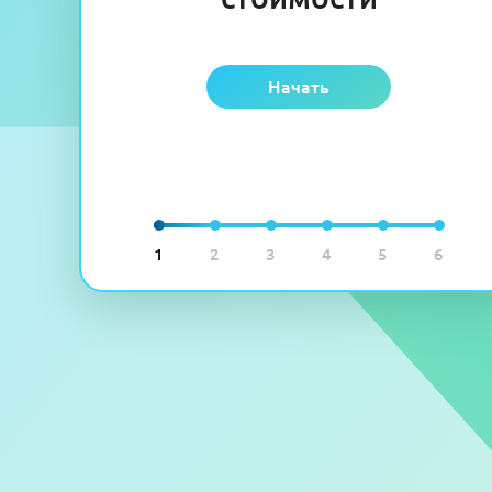
Начать
1
2
3
4
5
6