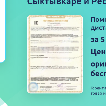
Сыктывкаре и Ре
Пом
дист
за 
Цен
ори
бес
Гарант
товар и