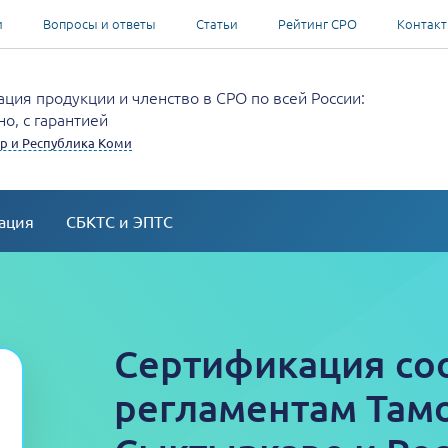
и
Вопросы и ответы
Статьи
Рейтинг СРО
Контак
ция продукции и членство в СРО по всей России:
о, с гарантией
р и Республика Коми
ация
СБКТС и ЭПТС
Сертификация со
регламентам Там