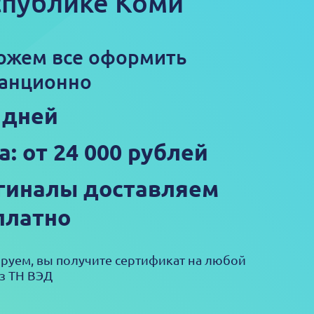
спублике Коми
ожем все оформить
анционно
5 дней
а: от 24 000 рублей
гиналы доставляем
платно
ируем, вы получите сертификат на любой
з ТН ВЭД