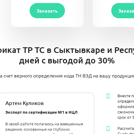
Заказать
Заказ
икат ТР ТС в Сыктывкаре и Респ
дней с выгодой до 30%
а счет верного определения кода ТН ВЭД на вашу продукц
Вместе п
определя
Артем Куликов
оформле
сэкономи
Эксперт по сертификации №1 в НЦЛ
срок от 
В своей работе полагаюсь на взвешенные
Рассчит
решения, основанные на глубоких
Сыктывк