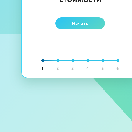
Начать
1
2
3
4
5
6