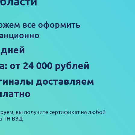
бласти
ожем все оформить
анционно
5 дней
а: от 24 000 рублей
гиналы доставляем
платно
ируем, вы получите сертификат на любой
з ТН ВЭД