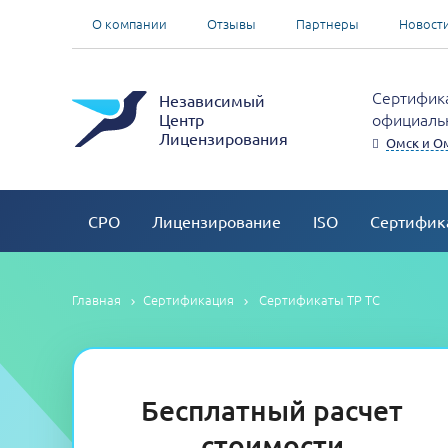
О компании
Отзывы
Партнеры
Новост
Сертифика
Независимый
официальн
Центр
Лицензирования
Омск и О
СРО
Лицензирование
ISO
Сертифик
Главная
Сертификация
Сертификаты ТР ТС
Бесплатный расчет
стоимости