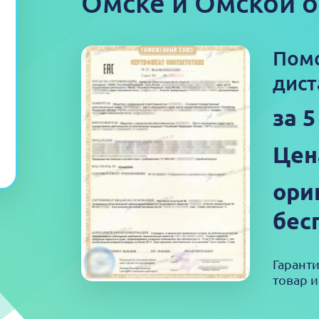
Омске и Омской о
Пом
дист
за 
Цен
ори
бес
Гарант
товар и