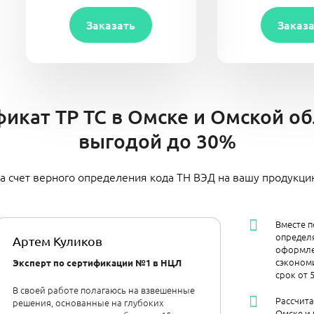
Заказать
Заказ
икат ТР ТС в Омске и Омской обл
выгодой до 30%
а счет верного определения кода ТН ВЭД на вашу продукц
Вместе п
определя
Артем Куликов
оформле
сэкономи
Эксперт по сертификации №1 в НЦЛ
срок от 
В своей работе полагаюсь на взвешенные
Рассчит
решения, основанные на глубоких
Омске и 