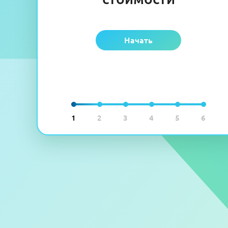
Начать
1
2
3
4
5
6