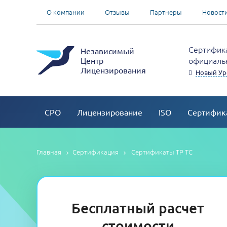
О компании
Отзывы
Партнеры
Новост
Сертифика
Независимый
официальн
Центр
Лицензирования
Новый Ур
СРО
Лицензирование
ISO
Сертифик
Главная
Сертификация
Сертификаты ТР ТС
Бесплатный расчет
стоимости