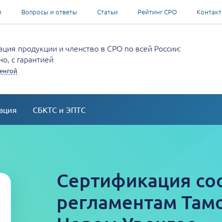
и
Вопросы и ответы
Статьи
Рейтинг СРО
Контак
ция продукции и членство в СРО по всей России:
о, с гарантией
енгой
ация
СБКТС и ЭПТС
Сертификация со
регламентам Там