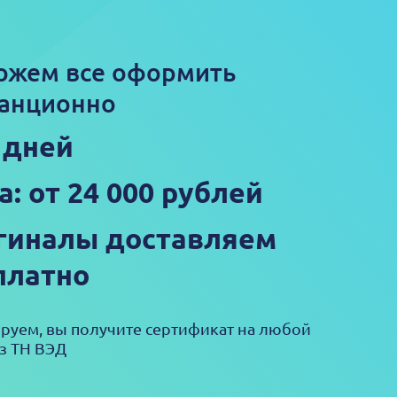
ожем все оформить
анционно
5 дней
а: от 24 000 рублей
гиналы доставляем
платно
ируем, вы получите сертификат на любой
з ТН ВЭД