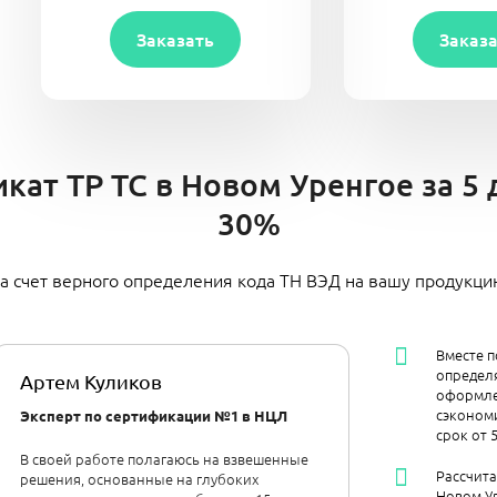
Заказать
Заказ
кат ТР ТС в Новом Уренгое за 5 
30%
а счет верного определения кода ТН ВЭД на вашу продукц
Вместе п
определя
Артем Куликов
оформле
сэкономи
Эксперт по сертификации №1 в НЦЛ
срок от 
В своей работе полагаюсь на взвешенные
Рассчит
решения, основанные на глубоких
Новом У