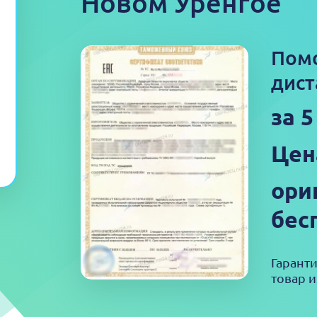
Новом Уренгое
Пом
дист
за 
Цен
ори
бес
Гарант
товар и