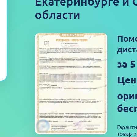
Екатеринбургe и
области
Пом
дист
за 
Цен
ори
бес
Гарант
товар и