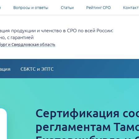
и
Вопросы и ответы
Статьи
Рейтинг СРО
Контак
ция продукции и членство в СРО по всей России:
о, с гарантией
ург и Свердловская область
ация
СБКТС и ЭПТС
Сертификация со
регламентам Там