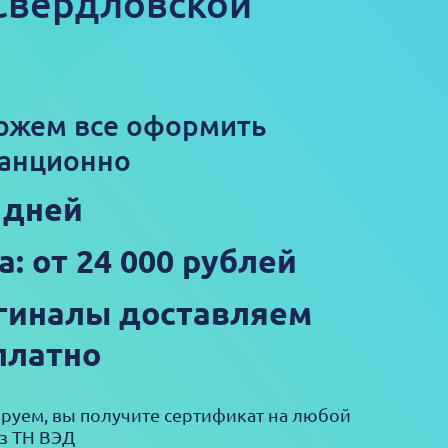
 Свердловской
ожем все оформить
анционно
5 дней
а: от 24 000 рублей
гиналы доставляем
платно
ируем, вы получите сертификат на любой
з ТН ВЭД