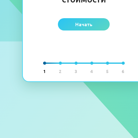
Начать
1
2
3
4
5
6