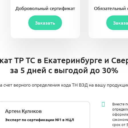
Добровольный сертификат
Обязательный 
Заказать
Заказ
ат ТР ТС в Екатеринбургe и Св
за 5 дней с выгодой до 30%
а счет верного определения кода ТН ВЭД на вашу продукц
Вместе п
определя
Артем Куликов
оформле
сэкономи
Эксперт по сертификации №1 в НЦЛ
срок от 