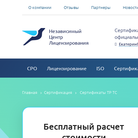
О компании
Отзывы
Партнеры
Новост
Сертифика
Независимый
официальн
Центр
Лицензирования
Екатеринб
СРО
Лицензирование
ISO
Сертифик
Главная
Сертификация
Сертификаты ТР ТС
Бесплатный расчет
стоимости