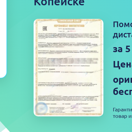
Копейске
Пом
дист
за 
Цен
ори
бес
Гарант
товар и