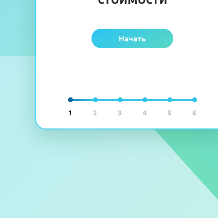
Начать
1
2
3
4
5
6