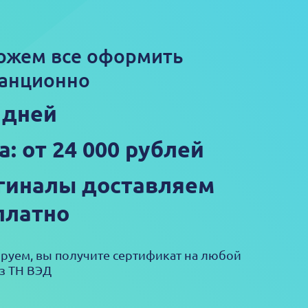
ожем все оформить
анционно
5 дней
а: от 24 000 рублей
гиналы доставляем
платно
ируем, вы получите сертификат на любой
з ТН ВЭД