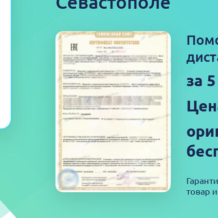
Севастополе
Пом
дист
за 
Цен
ори
бес
Гарант
товар и