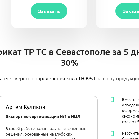
Заказать
Заказ
икат ТР ТС в Севастополе за 5 д
30%
а счет верного определения кода ТН ВЭД на вашу продукц
Вместе п
определя
Артем Куликов
оформле
сэкономи
Эксперт по сертификации №1 в НЦЛ
срок от 
В своей работе полагаюсь на взвешенные
Рассчит
решения, основанные на глубоких
Севастоп