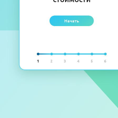
Начать
1
2
3
4
5
6