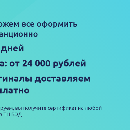
ожем все оформить
анционно
5 дней
а: от 24 000 рублей
гиналы доставляем
платно
ируем, вы получите сертификат на любой
з ТН ВЭД