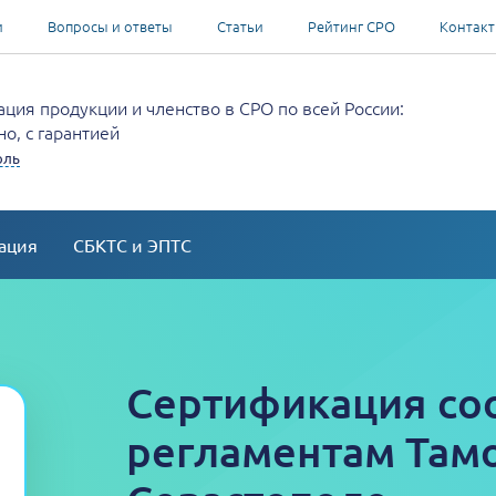
и
Вопросы и ответы
Статьи
Рейтинг СРО
Контак
ция продукции и членство в СРО по всей России:
о, с гарантией
оль
ация
СБКТС и ЭПТС
Сертификация со
регламентам Там