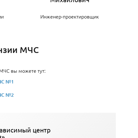
ии
Инженер-проектировщик
К
нзии МЧС
 МЧС вы можете тут:
ЧС №1
ЧС №2
ависимый центр
я»