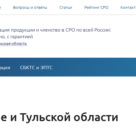
и
Вопросы и ответы
Статьи
Рейтинг СРО
Контак
ция продукции и членство в СРО по всей России:
о, с гарантией
льская область
ация
СБКТС и ЭПТС
е и Тульской области