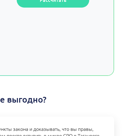
ге выгодно?
нкты закона и доказывать, что вы правы,
ем просто вступить в микро СРО в Таганроге