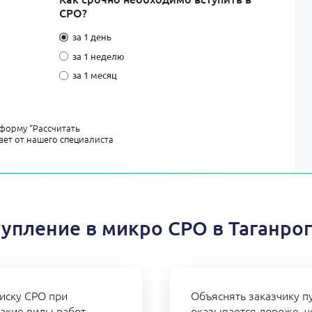
СРО?
за 1 день
за 1 неделю
за 1 месяц
форму “Рассчитать
вет от нашего специалиста
упление в микро СРО в Таганро
иску СРО при
Объяснять заказчику пу
акие виды работ,
оказывается дороже, ч