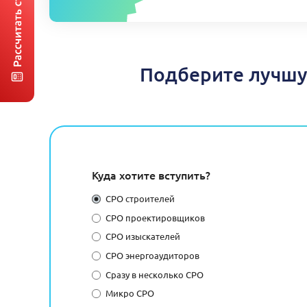
Подберите лучшу
Куда хотите вступить?
СРО строителей
СРО проектировщиков
СРО изыскателей
СРО энергоаудиторов
Сразу в несколько СРО
Микро СРО