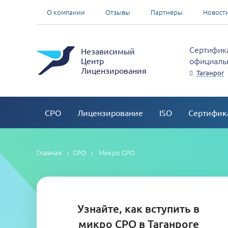
О компании
Отзывы
Партнеры
Новост
Сертифика
Независимый
официальн
Центр
Лицензирования
Таганрог
СРО
Лицензирование
ISO
Сертифик
Главная
СРО
Микро СРО
Узнайте, как вступить в
микро СРО в Таганроге