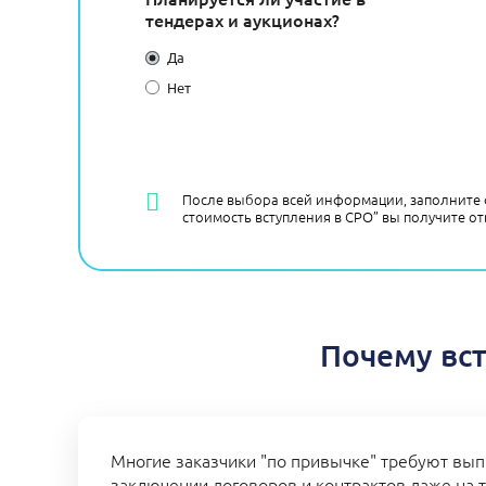
тендерах и аукционах?
Да
Нет
После выбора всей информации, заполните 
стоимость вступления в СРО” вы получите от
Почему вст
Многие заказчики "по привычке" требуют вып
заключении договоров и контрактов даже на т