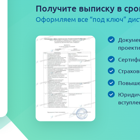
Получите выписку в сро
Оформляем все “под ключ” ди
Докумен
проекти
Сертифи
Страхов
Повыше
Юридич
вступле