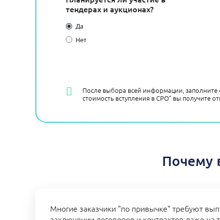
тендерах и аукционах?
Да
Нет
После выбора всей информации, заполните 
стоимость вступления в СРО” вы получите от
Почему 
Многие заказчики "по привычке" требуют вып
заключении договоров и контрактов даже на т