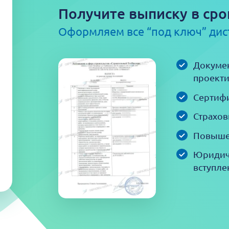
Получите выписку в сро
Оформляем все “под ключ” ди
Докумен
проекти
Сертифи
Страхов
Повыше
Юридич
вступле