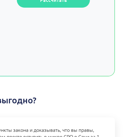
выгодно?
нкты закона и доказывать, что вы правы,
ем просто вступить в микро СРО в Сочи за 1