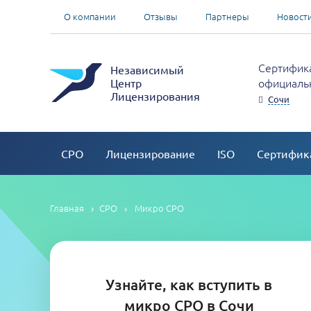
О компании
Отзывы
Партнеры
Новост
Сертифика
Независимый
официальн
Центр
Лицензирования
Сочи
СРО
Лицензирование
ISO
Сертифик
Главная
СРО
Микро СРО
Узнайте, как вступить в
микро СРО в Сочи