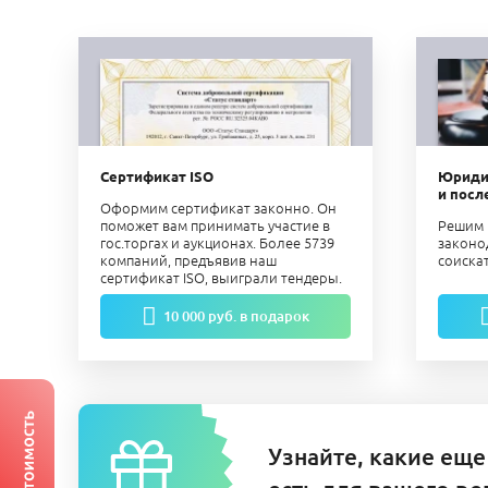
Сертификат ISO
Юриди
и посл
Оформим сертификат законно. Он
поможет вам принимать участие в
Решим 
гос.торгах и аукционах. Более 5739
законо
компаний, предъявив наш
соиска
сертификат ISO, выиграли тендеры.
10 000 руб. в подарок
Узнайте, какие еще