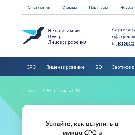
О компании
Отзывы
Партнеры
Новост
Сертифика
Независимый
официальн
Центр
Лицензирования
Новоросс
СРО
Лицензирование
ISO
Сертифик
Главная
СРО
Микро СРО
Узнайте, как вступить в
микро СРО в