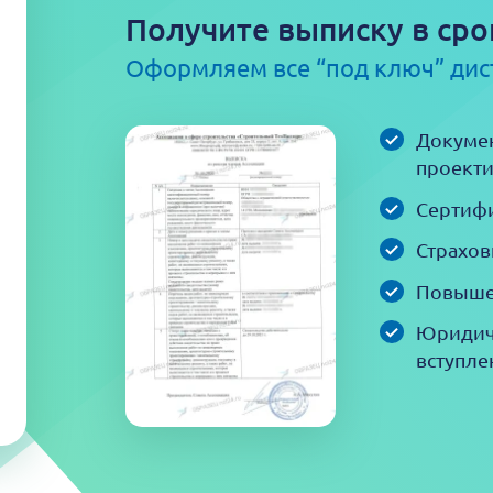
Получите выписку в сро
Оформляем все “под ключ” ди
Докумен
проекти
Сертифи
Страхов
Повыше
Юридич
вступле