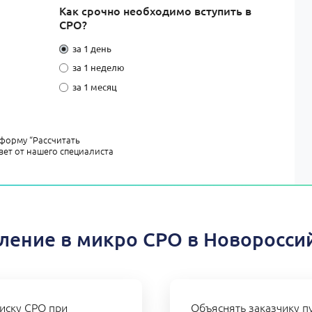
Как срочно необходимо вступить в
СРО?
за 1 день
за 1 неделю
за 1 месяц
форму “Рассчитать
вет от нашего специалиста
ление в микро СРО в Новоросси
иску СРО при
Объяснять заказчику пу