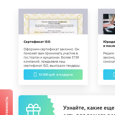
Сертификат ISO
Юриди
и посл
Оформим сертификат законно. Он
поможет вам принимать участие в
Решим 
гос.торгах и аукционах. Более 5739
законо
компаний, предъявив наш
соиска
сертификат ISO, выиграли тендеры.
10 000 руб. в подарок
Узнайте, какие еще