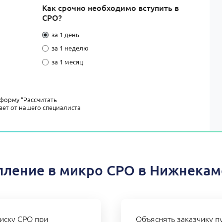
Как срочно необходимо вступить в
СРО?
за 1 день
за 1 неделю
за 1 месяц
форму “Рассчитать
вет от нашего специалиста
пление в микро СРО в Нижнекам
иску СРО при
Объяснять заказчику пу