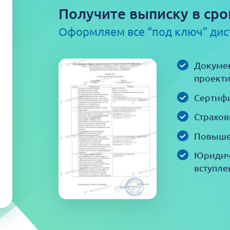
Получите выписку в сро
Оформляем все “под ключ” ди
Докумен
проекти
Сертифи
Страхов
Повыше
Юридич
вступле