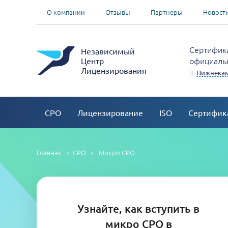
О компании
Отзывы
Партнеры
Новост
Сертифика
Независимый
официальн
Центр
Лицензирования
Нижнека
СРО
Лицензирование
ISO
Сертифик
Главная
СРО
Микро СРО
Узнайте, как вступить в
микро СРО в