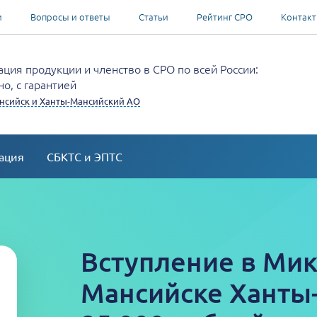
и
Вопросы и ответы
Статьи
Рейтинг СРО
Контак
ция продукции и членство в СРО по всей России:
о, с гарантией
нсийск и Ханты-Мансийский АО
ация
СБКТС и ЭПТС
Вступление в Мик
Мансийске Ханты