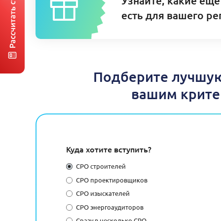
Узнайте, какие еще
есть для вашего ре
Подберите лучшую
вашим крите
Куда хотите вступить?
СРО строителей
СРО проектировщиков
СРО изыскателей
СРО энергоаудиторов
Сразу в несколько СРО