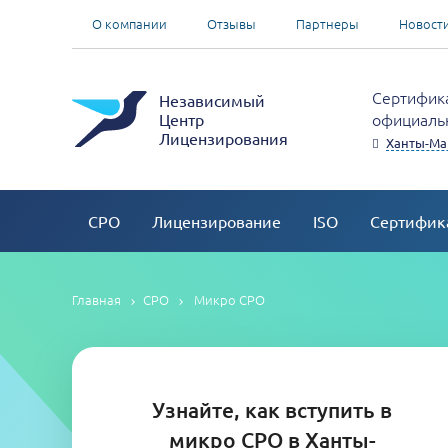
О компании
Отзывы
Партнеры
Новост
Сертифика
Независимый
официальн
Центр
Лицензирования
Ханты-Ма
СРО
Лицензирование
ISO
Сертифик
Главная
СРО
Микро СРО
Узнайте, как вступить в
микро СРО в Ханты-