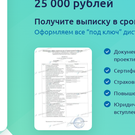
25 000 рублей
Получите выписку в сро
Оформляем все “под ключ” ди
Докумен
проекти
Сертифи
Страхов
Повыше
Юридич
вступле