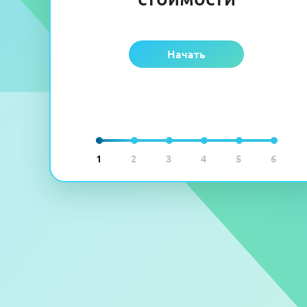
Начать
1
2
3
4
5
6