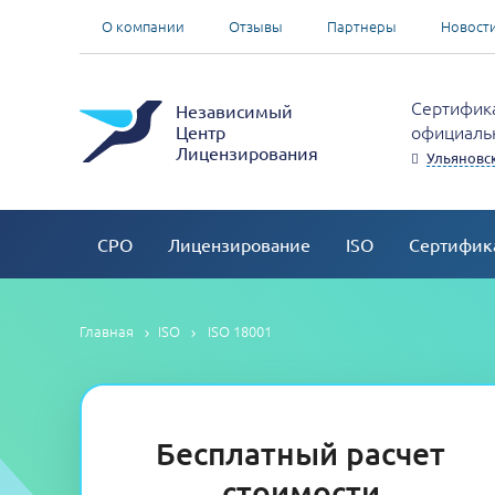
О компании
Отзывы
Партнеры
Новост
Сертифика
Независимый
официальн
Центр
Лицензирования
Ульяновск
СРО
Лицензирование
ISO
Сертифик
Главная
ISO
ISO 18001
Бесплатный расчет
стоимости