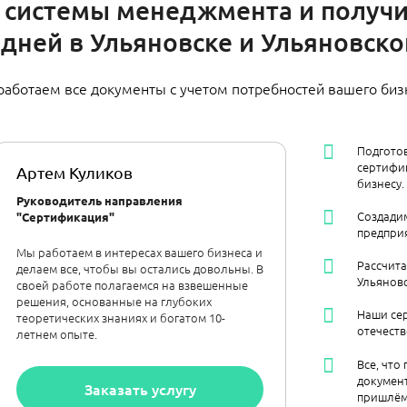
 системы менеджмента и получи
 дней в Ульяновске и Ульяновск
работаем все документы с учетом потребностей вашего биз
Подгото
сертифик
Артем Куликов
бизнесу.
Руководитель направления
Создадим
"Сертификация"
предприя
Мы работаем в интересах вашего бизнеса и
Рассчит
делаем все, чтобы вы остались довольны. В
Ульяновс
своей работе полагаемся на взвешенные
решения, основанные на глубоких
Наши се
теоретических знаниях и богатом 10-
отечест
летнем опыте.
Все, что
документ
Заказать услугу
пришлём 