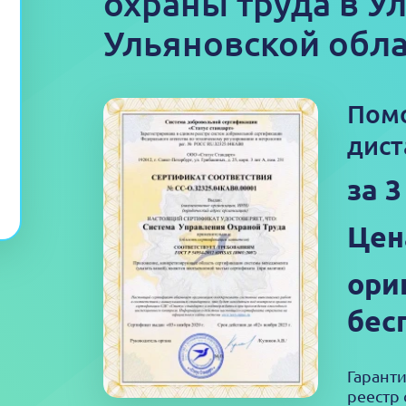
охраны труда в У
Ульяновской обла
Пом
дист
за 3
Цен
ори
бес
Гарант
реестр