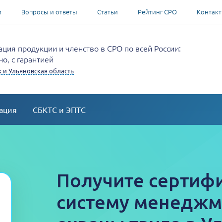
и
Вопросы и ответы
Статьи
Рейтинг СРО
Контак
ция продукции и членство в СРО по всей России:
о, с гарантией
 и Ульяновская область
ация
СБКТС и ЭПТС
Получите сертифи
систему менеджм