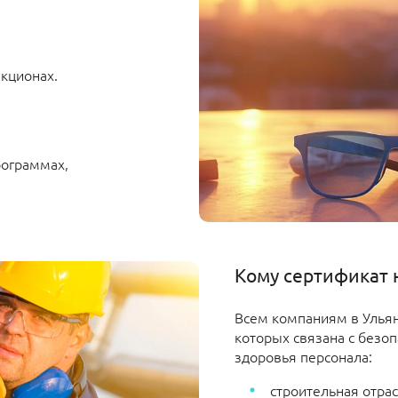
укционах.
рограммах,
Кому сертификат 
Всем компаниям в Ульян
которых связана с безо
здоровья персонала:
строительная отрас