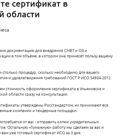
те сертификат в
ой области
неса
вим документацию для внедрения СМБТ и ОЗ и
ации в том объёме, в котором она принесёт пользу вашему
 столько процедур, сколько необходимо для вашего
тия и удовлетворения требований ГОСТ Р ИСО 54934-2012.
аем стоимость оформления сертификата в Ульяновске и
кой области сразу на консультации.
ртификаты утверждены Росстандартом, их принимают все
венные компании и тендерные площадки.
 потребуется от вас - отправить копии учредительных
ов. Остальную «бумажную» работу мы сделаем за вас и
вам уже готовый сертификат ИСО за 3 дня.