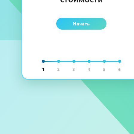
Начать
1
2
3
4
5
6