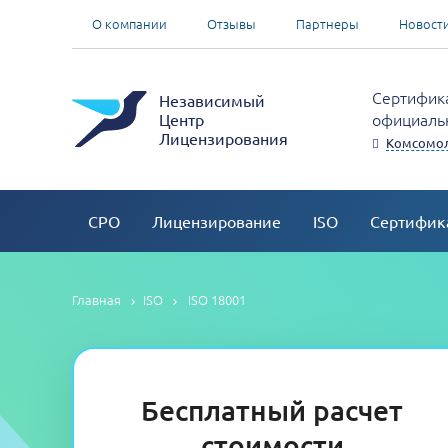
О компании
Отзывы
Партнеры
Новост
Сертифика
Независимый
официальн
Центр
Лицензирования
Комсомол
СРО
Лицензирование
ISO
Сертифик
Главная
ISO
ISO 18001
Бесплатный расчет
стоимости