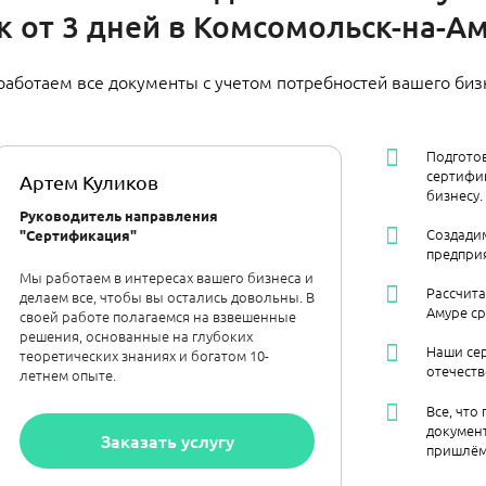
к от 3 дней в Комсомольск-на-А
работаем все документы с учетом потребностей вашего биз
Подгото
сертифик
Артем Куликов
бизнесу.
Руководитель направления
Создадим
"Сертификация"
предприя
Мы работаем в интересах вашего бизнеса и
Рассчит
делаем все, чтобы вы остались довольны. В
Амуре ср
своей работе полагаемся на взвешенные
решения, основанные на глубоких
Наши се
теоретических знаниях и богатом 10-
отечест
летнем опыте.
Все, что
документ
Заказать услугу
пришлём 