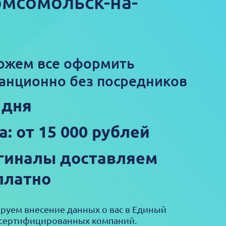
омсомольск-на-
ожем все оформить
анционно без посредников
 дня
а: от 15 000 рублей
гиналы доставляем
платно
ируем внесение данных о вас в Единый
 сертифицированных компаний.