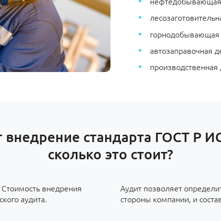
нефтедобывающая
лесозаготовительна
горнодобывающая
автозаправочная д
производственная 
 внедрение стандарта ГОСТ Р И
сколько это стоит?
. Стоимость внедрения
Аудит позволяет определи
ского аудита.
стороны компании, и соста