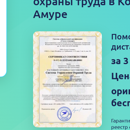
охраны труда в К
Амуре
Пом
дист
за 3
Цен
ори
бес
Гарант
реестр