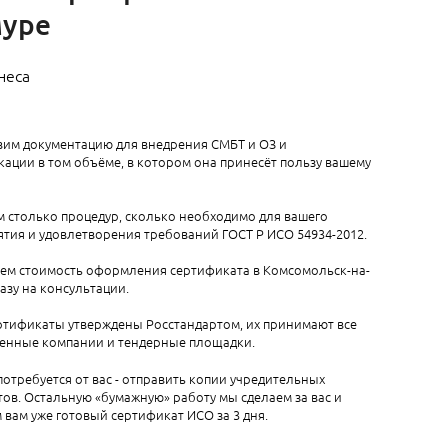
муре
неса
вим документацию для внедрения СМБТ и ОЗ и
ации в том объёме, в котором она принесёт пользу вашему
 столько процедур, сколько необходимо для вашего
тия и удовлетворения требований ГОСТ Р ИСО 54934-2012.
аем стоимость оформления сертификата в Комсомольск-на-
азу на консультации.
ртификаты утверждены Росстандартом, их принимают все
венные компании и тендерные площадки.
 потребуется от вас - отправить копии учредительных
ов. Остальную «бумажную» работу мы сделаем за вас и
вам уже готовый сертификат ИСО за 3 дня.