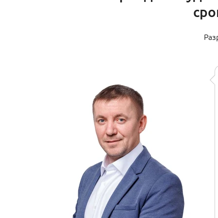
сро
Раз