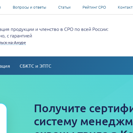
и
Вопросы и ответы
Статьи
Рейтинг СРО
Контак
ция продукции и членство в СРО по всей России:
о, с гарантией
ьск-на-Амуре
ация
СБКТС и ЭПТС
Получите сертифи
систему менеджм