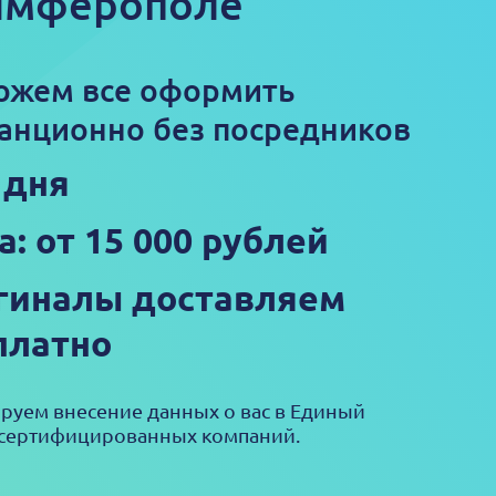
Симферополе
ожем все оформить
анционно без посредников
 дня
а: от 15 000 рублей
гиналы доставляем
платно
ируем внесение данных о вас в Единый
 сертифицированных компаний.