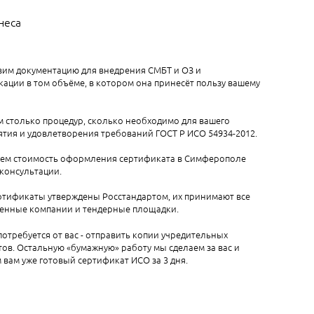
неса
вим документацию для внедрения СМБТ и ОЗ и
ации в том объёме, в котором она принесёт пользу вашему
 столько процедур, сколько необходимо для вашего
тия и удовлетворения требований ГОСТ Р ИСО 54934-2012.
аем стоимость оформления сертификата в Симферополе
 консультации.
ртификаты утверждены Росстандартом, их принимают все
венные компании и тендерные площадки.
 потребуется от вас - отправить копии учредительных
ов. Остальную «бумажную» работу мы сделаем за вас и
вам уже готовый сертификат ИСО за 3 дня.