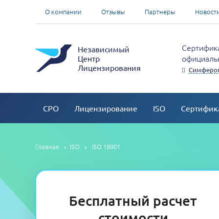
О компании
Отзывы
Партнеры
Новост
Сертифика
Независимый
официальн
Центр
Лицензирования
Симферо
СРО
Лицензирование
ISO
Сертифик
Главная
ISO
ISO 18001
Бесплатный расчет
стоимости