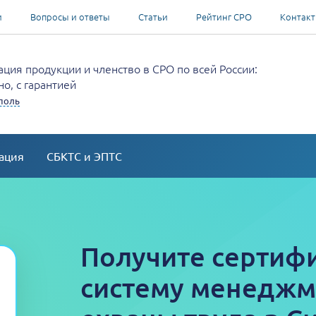
и
Вопросы и ответы
Статьи
Рейтинг СРО
Контак
ция продукции и членство в СРО по всей России:
о, с гарантией
поль
ация
СБКТС и ЭПТС
Получите сертифи
систему менеджм