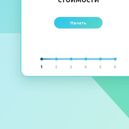
Начать
1
2
3
4
5
6