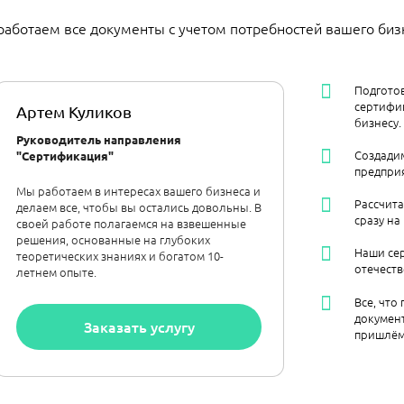
работаем все документы с учетом потребностей вашего биз
Подгото
сертифик
Артем Куликов
бизнесу.
Руководитель направления
Создадим
"Сертификация"
предприя
Мы работаем в интересах вашего бизнеса и
Рассчит
делаем все, чтобы вы остались довольны. В
сразу на
своей работе полагаемся на взвешенные
решения, основанные на глубоких
Наши се
теоретических знаниях и богатом 10-
отечест
летнем опыте.
Все, что
документ
Заказать услугу
пришлём 