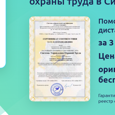
охраны труда в 
Пом
дист
за 3
Цен
ори
бес
Гарант
реестр