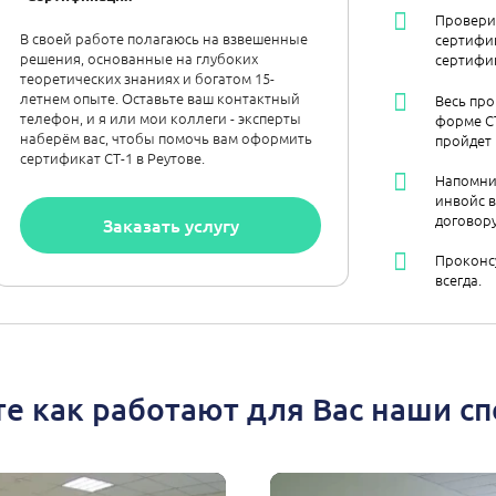
Провери
В своей работе полагаюсь на взвешенные
сертифик
решения, основанные на глубоких
сертифик
теоретических знаниях и богатом 15-
летнем опыте. Оставьте ваш контактный
Весь про
телефон, и я или мои коллеги - эксперты
форме С
наберём вас, чтобы помочь вам оформить
пройдет
сертификат СТ-1 в Реутове.
Напомни
инвойс в
договору
Заказать услугу
Проконсу
всегда.
е как работают для Вас наши с