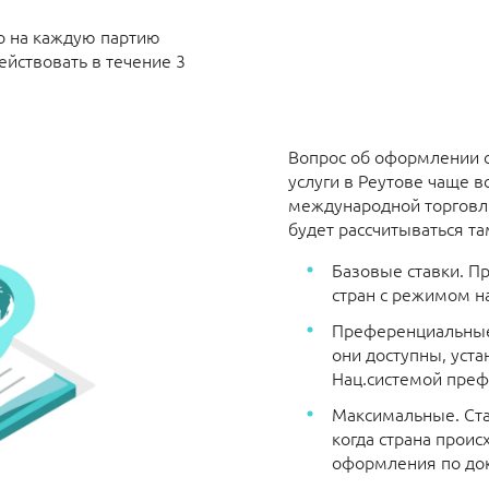
о на каждую партию
ействовать в течение 3
Вопрос об оформлении с
услуги
в Реутове чаще вс
международной торговли.
будет рассчитываться т
Базовые ставки. П
стран с режимом н
Преференциальные.
они доступны, уста
Нац.системой пре
Максимальные. Ста
когда страна прои
оформления по док