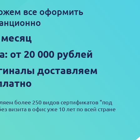
ожем все оформить
анционно
1 месяц
а: от 20 000 рублей
гиналы доставляем
платно
яем более 250 видов сертификатов "под
ез визита в офис уже 10 лет по всей стране