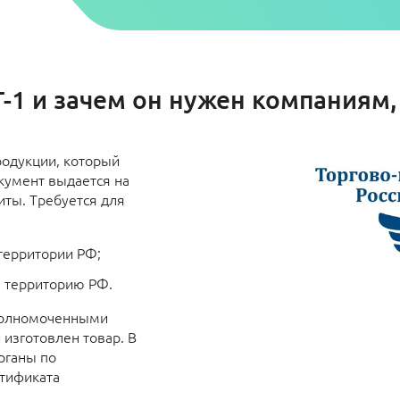
Т-1 и зачем он нужен компаниям
родукции, который
кумент выдается на
иты. Требуется для
 территории РФ;
ю территорию РФ.
полномоченными
 изготовлен товар. В
рганы по
тификата