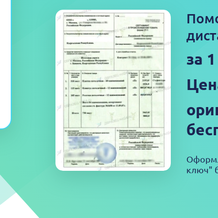
Пом
дист
за 
Цен
ори
бес
Оформл
ключ" б