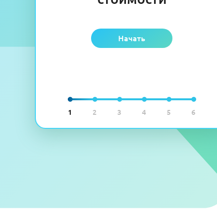
Начать
1
2
3
4
5
6