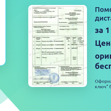
Пом
дист
за 
Цен
ори
бес
Оформл
ключ" б