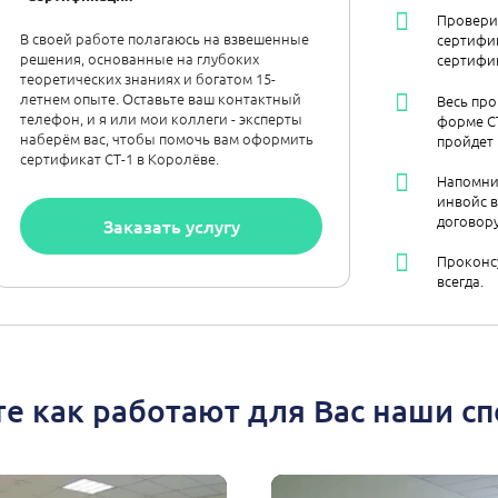
Провери
В своей работе полагаюсь на взвешенные
сертифик
решения, основанные на глубоких
сертифик
теоретических знаниях и богатом 15-
летнем опыте. Оставьте ваш контактный
Весь про
телефон, и я или мои коллеги - эксперты
форме С
наберём вас, чтобы помочь вам оформить
пройдет
сертификат СТ-1 в Королёве.
Напомни
инвойс в
договору
Заказать услугу
Проконсу
всегда.
е как работают для Вас наши с