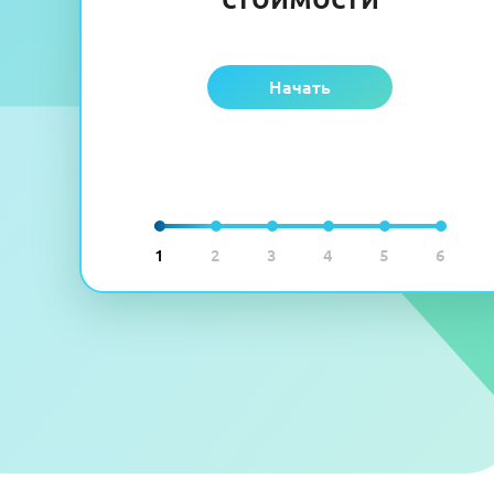
Начать
1
2
3
4
5
6