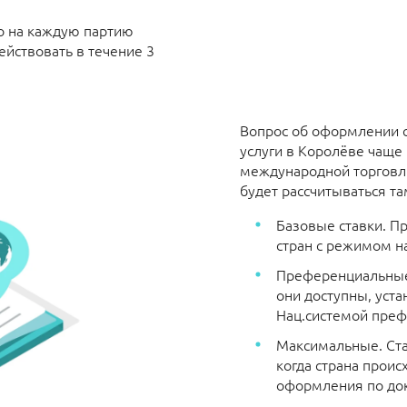
о на каждую партию
ействовать в течение 3
Вопрос об оформлении с
услуги
в Королёве чаще в
международной торговли.
будет рассчитываться т
Базовые ставки. П
стран с режимом н
Преференциальные.
они доступны, уста
Нац.системой пре
Максимальные. Ста
когда страна прои
оформления по док