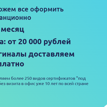
ожем все оформить
анционно
1 месяц
а: от 20 000 рублей
гиналы доставляем
платно
яем более 250 видов сертификатов "под
ез визита в офис уже 10 лет по всей стране