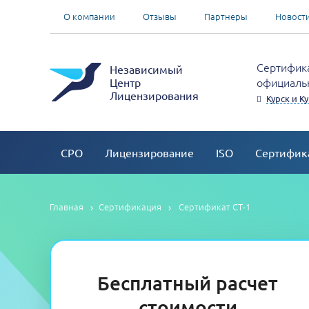
О компании
Отзывы
Партнеры
Новост
Сертифика
Независимый
официальн
Центр
Лицензирования
Курск и К
СРО
Лицензирование
ISO
Сертифик
Главная
Сертификация
Сертификат СТ-1
Бесплатный расчет
стоимости