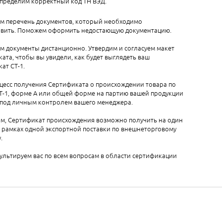
определим корректный код ТН ВЭД.
ем перечень документов, который необходимо
авить. Поможем оформить недостающую документацию.
м документы дистанционно. Утвердим и согласуем макет
ата, чтобы вы увидели, как будет выглядеть ваш
ат СТ-1.
цесс получения Сертификата о происхождении товара по
Т-1, форме А или общей форме на партию вашей продукции
 под личным контролем вашего менеджера.
м, Сертификат происхождения возможно получить на один
 рамках одной экспортной поставки по внешнеторговому
.
льтируем вас по всем вопросам в области сертификации