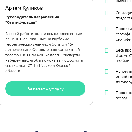
Вместе 
Артем Куликов
Согласу
Руководитель направления
предост
"Сертификация"
Провери
В своей работе полагаюсь на взвешенные
сертифик
решения, основанные на глубоких
сертифик
теоретических знаниях и богатом 15-
летнем опыте. Оставьте ваш контактный
Весь про
телефон, и я или мои коллеги - эксперты
форме С
наберём вас, чтобы помочь вам оформить
пройдет
сертификат СТ-1 в Курске и Курской
области.
Напомни
инвойс в
договору
Заказать услугу
Проконсу
всегда.