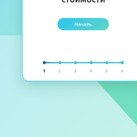
Начать
1
2
3
4
5
6