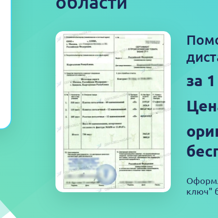
области
Пом
дист
за 
Цен
ори
бес
Оформл
ключ" б