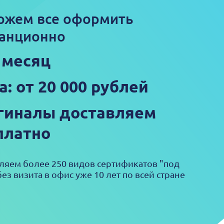
ожем все оформить
анционно
1 месяц
а: от 20 000 рублей
гиналы доставляем
платно
яем более 250 видов сертификатов "под
ез визита в офис уже 10 лет по всей стране