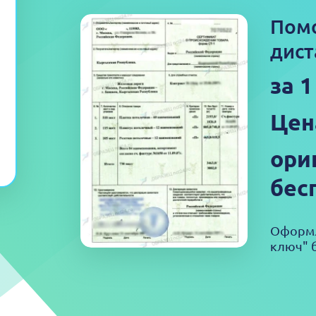
Пом
дист
за 
Цен
ори
бес
Оформл
ключ" б