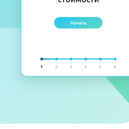
Начать
1
2
3
4
5
6