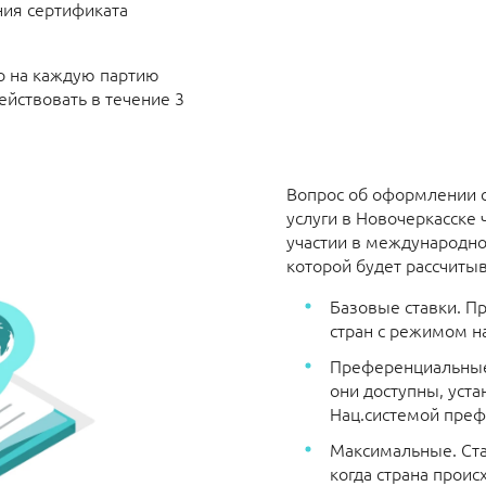
ия сертификата
о на каждую партию
ействовать в течение 3
Вопрос об оформлении с
услуги
в Новочеркасске ч
участии в международной
которой будет рассчиты
Базовые ставки. П
стран с режимом н
Преференциальные.
они доступны, уста
Нац.системой пре
Максимальные. Ста
когда страна прои