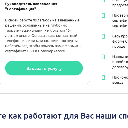
Руководитель направления
предост
"Сертификация"
Провери
В своей работе полагаюсь на взвешенные
сертифик
решения, основанные на глубоких
сертифик
теоретических знаниях и богатом 15-
летнем опыте. Оставьте ваш контактный
Весь про
телефон, и я или мои коллеги - эксперты
форме С
наберём вас, чтобы помочь вам оформить
пройдет
сертификат СТ-1 в Новочеркасске.
Напомни
инвойс в
договору
Заказать услугу
Проконсу
всегда.
е как работают для Вас наши с