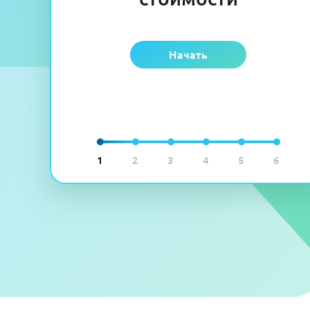
Начать
1
2
3
4
5
6