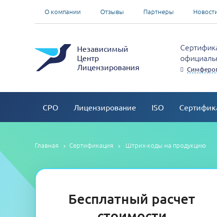
О компании
Отзывы
Партнеры
Новост
Сертифика
Независимый
официальн
Центр
Лицензирования
Симферо
СРО
Лицензирование
ISO
Сертифик
Главная
Сертификация
Штрих-коды на продукцию
Бесплатный расчет
стоимости