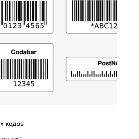
х-кодов
чить для: