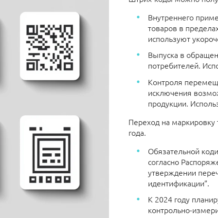
Внутреннего приме
товаров в пределах
используют укороч
Выпуска в обращен
потребителей. Исп
Контроля перемеще
исключения возмо
продукции. Исполь
Переход на маркировку 
года.
Обязательной коди
согласно Распоряж
утверждении переч
идентификации”.
К 2024 году плани
контрольно-измер