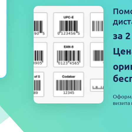
Пом
дист
за 2
Цен
ори
бес
Оформл
визита 