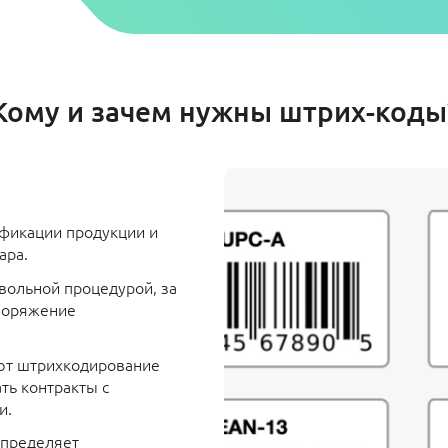
Кому и зачем нужны штрих-коды
фикации продукции и
ара.
вольной процедурой, за
поряжение
ют штрихкодирование
ть контракты с
и.
определяет