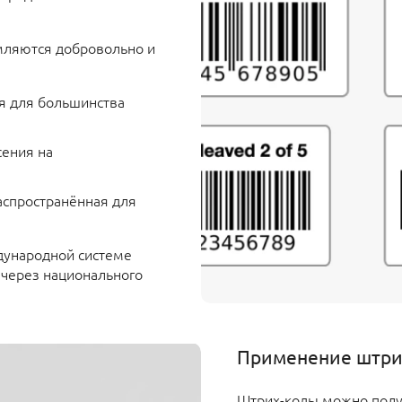
мляются добровольно и
ся для большинства
сения на
аспространённая для
дународной системе
- через национального
Применение штри
Штрих-коды можно полу