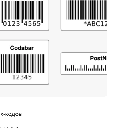
х-кодов
чить для: