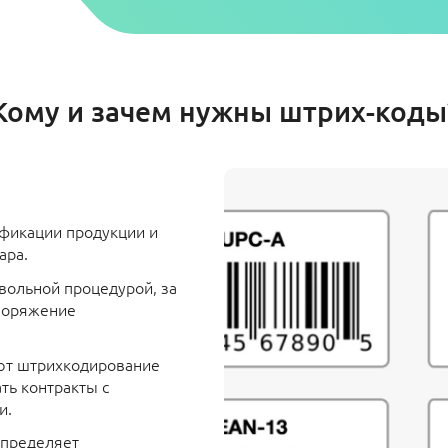
Кому и зачем нужны штрих-коды
фикации продукции и
ара.
вольной процедурой, за
поряжение
ют штрихкодирование
ть контракты с
и.
определяет