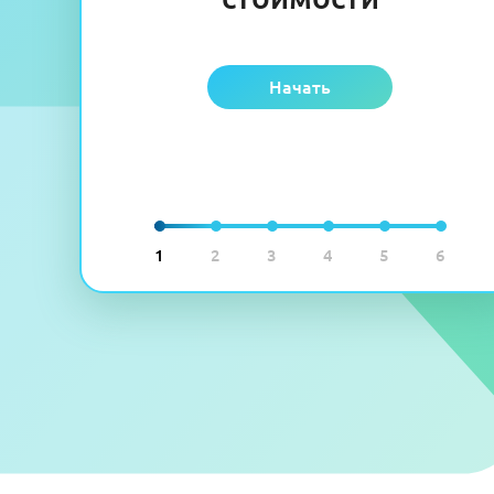
Начать
1
2
3
4
5
6