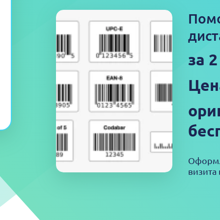
Пом
дист
за 2
Цен
ори
бес
Оформл
визита 