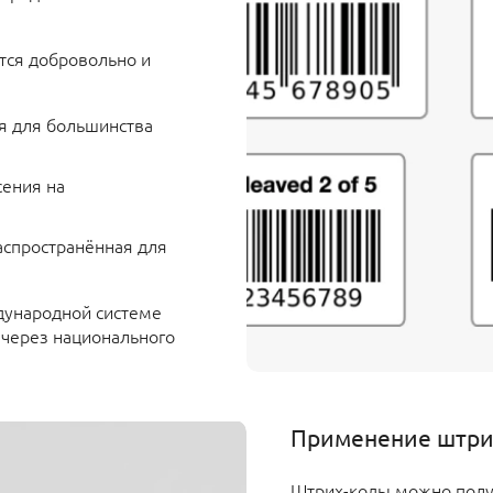
тся добровольно и
ся для большинства
сения на
аспространённая для
дународной системе
- через национального
Применение штри
Штрих-коды можно полу