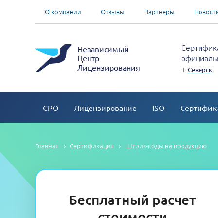
О компании
Отзывы
Партнеры
Новост
Сертифика
Независимый
официальн
Центр
Лицензирования
Северск
СРО
Лицензирование
ISO
Сертифик
Главная
Сертификация
Штрих-коды на продукцию
Бесплатный расчет
стоимости