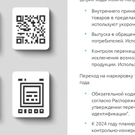
Внутреннего приме
товаров в пределах
используют укороч
Выпуска в обращен
потребителей. Исп
Контроля перемеще
исключения возмо
продукции. Исполь
Переход на маркировку 
года.
Обязательной коди
согласно Распоряж
утверждении переч
идентификации”.
К 2024 году плани
контрольно-измер