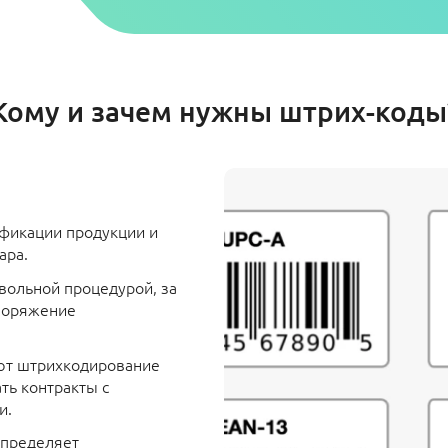
Кому и зачем нужны штрих-коды
фикации продукции и
ара.
вольной процедурой, за
поряжение
ют штрихкодирование
ть контракты с
и.
определяет