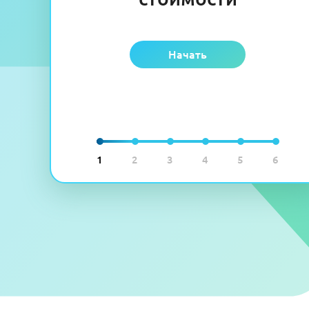
Начать
1
2
3
4
5
6