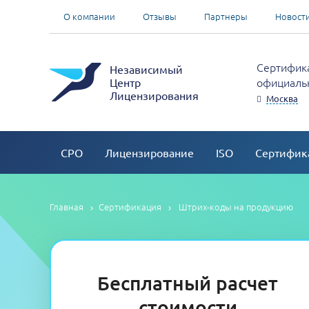
О компании
Отзывы
Партнеры
Новост
Сертифика
Независимый
официальн
Центр
Лицензирования
Москва
СРО
Лицензирование
ISO
Сертифик
Главная
Сертификация
Штрих-коды на продукцию
Бесплатный расчет
стоимости