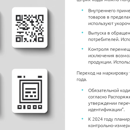
Внутреннего приме
товаров в пределах
используют укороч
Выпуска в обращен
потребителей. Исп
Контроля перемеще
исключения возмо
продукции. Исполь
Переход на маркировку 
года.
Обязательной коди
согласно Распоряж
утверждении переч
идентификации”.
К 2024 году плани
контрольно-измер