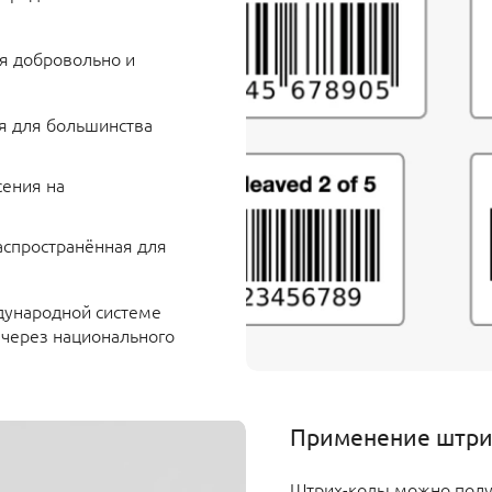
я добровольно и
ся для большинства
сения на
аспространённая для
дународной системе
- через национального
Применение штри
Штрих-коды можно полу