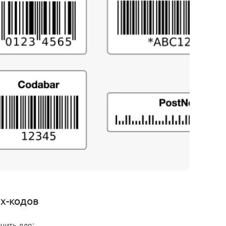
х-кодов
чить для: