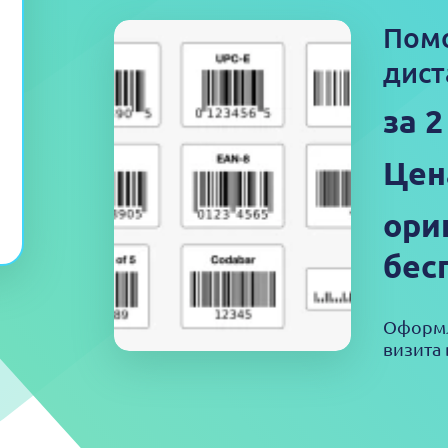
Пом
дист
за 2
Цен
ори
бес
Оформл
визита 