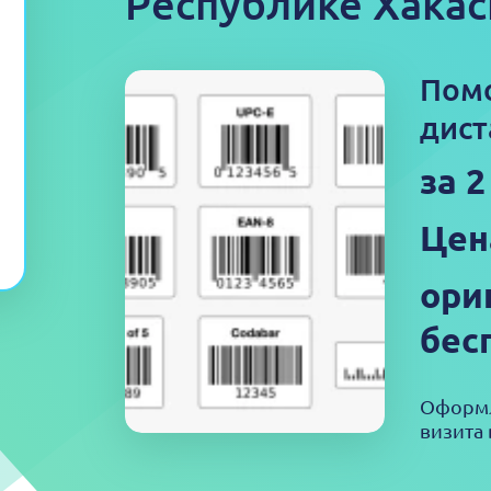
Республике Хакас
Пом
дист
за 2
Цен
ори
бес
Оформл
визита 