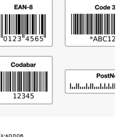
х-кодов