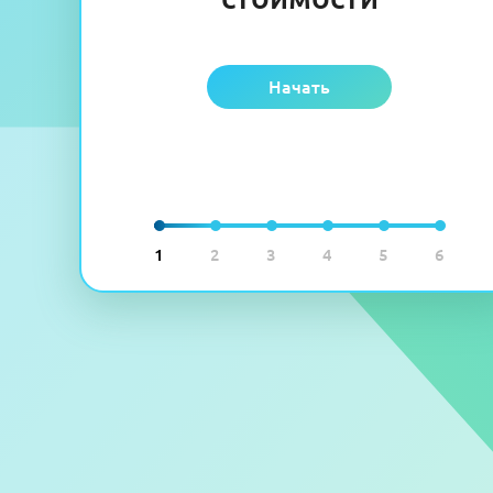
Начать
1
2
3
4
5
6