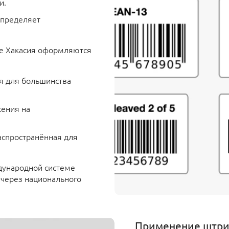
и.
определяет
ке Хакасия оформляются
ся для большинства
сения на
аспространённая для
дународной системе
- через национального
Применение штри