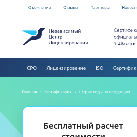
О компании
Отзывы
Партнеры
Новост
Сертифика
Независимый
официальн
Центр
Лицензирования
Абакан и 
СРО
Лицензирование
ISO
Сертифик
Главная
Сертификация
Штрих-коды на продукцию
Бесплатный расчет
стоимости