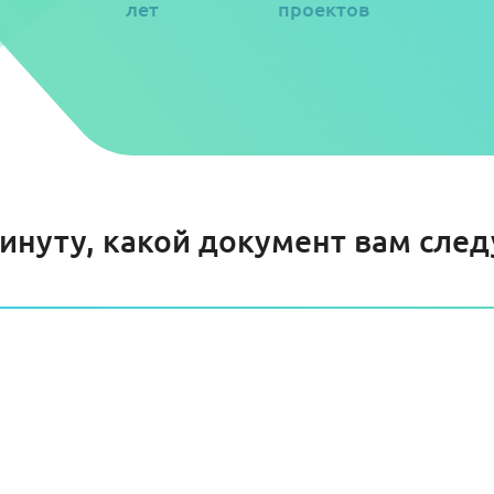
лет
проектов
минуту, какой документ вам сле