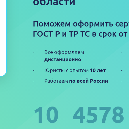
области
Поможем оформить сер
ГОСТ Р и ТР ТС в срок от
Все оформляем
дистанционно
10 лет
Юристы с опытом
по всей России
Работаем
10
4578