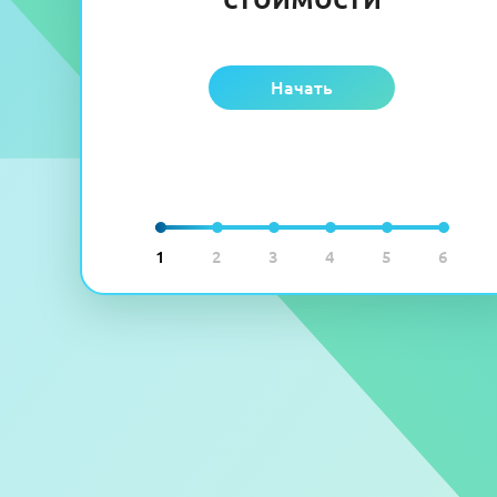
Начать
1
2
3
4
5
6