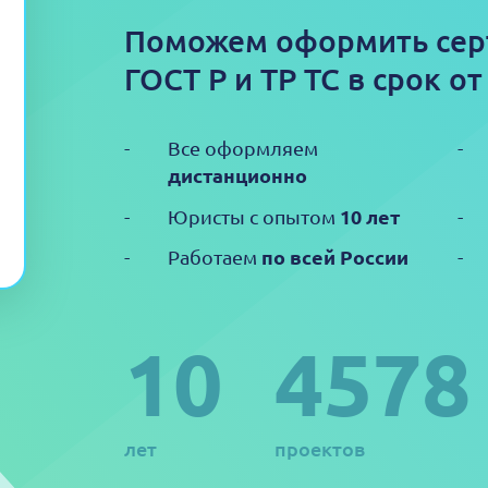
Поможем оформить сер
ГОСТ Р и ТР ТС в срок от
Все оформляем
дистанционно
10 лет
Юристы с опытом
по всей России
Работаем
10
4578
лет
проектов