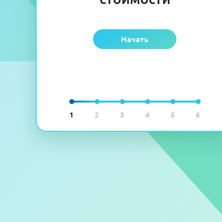
Начать
1
2
3
4
5
6