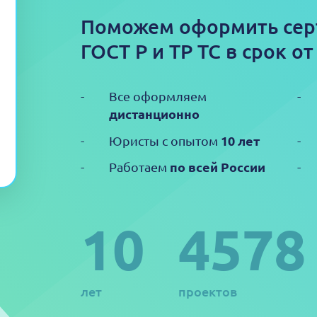
Поможем оформить сер
ГОСТ Р и ТР ТС в срок от
Все оформляем
дистанционно
10 лет
Юристы с опытом
по всей России
Работаем
10
4578
лет
проектов