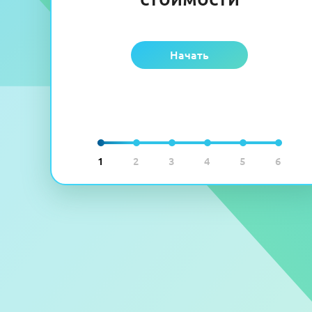
Начать
1
2
3
4
5
6