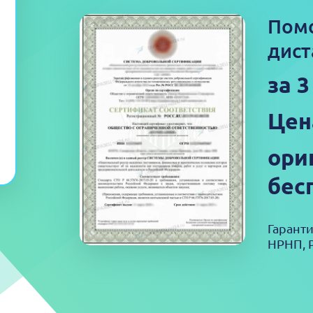
Пом
дист
за 3
Цен
ори
бес
Гарант
НРНП, 