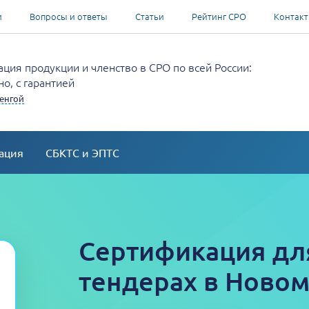
и
Вопросы и ответы
Статьи
Рейтинг СРО
Контак
ция продукции и членство в СРО по всей России:
о, с гарантией
енгой
ация
СБКТС и ЭПТС
Сертификация для
тендерах в Новом