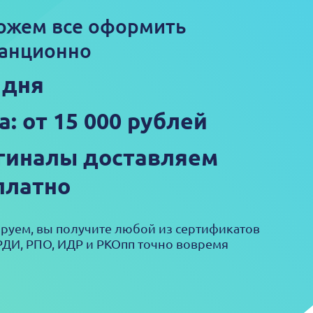
ожем все оформить
анционно
 дня
а: от 15 000 рублей
гиналы доставляем
платно
ируем, вы получите любой из сертификатов
РДИ, РПО, ИДР и РКОпп точно вовремя