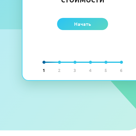
Начать
1
2
3
4
5
6