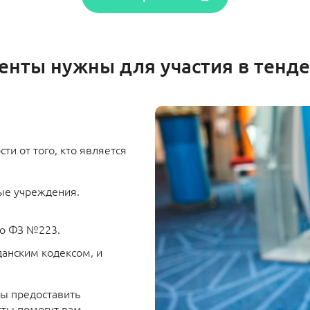
енты нужны для участия в тенде
ти от того, кто является
ые учреждения.
но ФЗ №223.
анским кодексом, и
ны предоставить
сты помогут вам