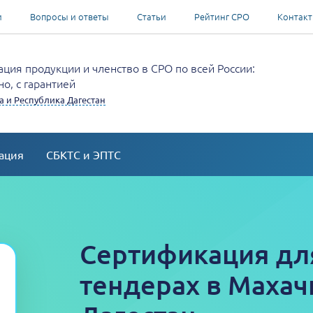
и
Вопросы и ответы
Статьи
Рейтинг СРО
Контак
ция продукции и членство в СРО по всей России:
о, с гарантией
 и Республика Дагестан
ация
СБКТС и ЭПТС
Сертификация для
тендерах в Махач