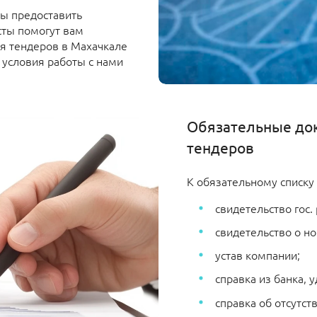
ны предоставить
сты помогут вам
ля тендеров в Махачкале
, условия работы с нами
Обязательные до
тендеров
К обязательному списку 
свидетельство гос.
свидетельство о н
устав компании;
справка из банка,
справка об отсутст