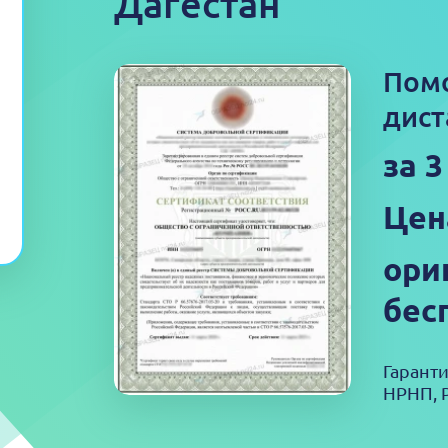
Дагестан
Пом
дист
за 3
Цен
ори
бес
Гарант
НРНП, 