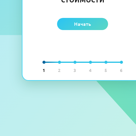
Начать
1
2
3
4
5
6