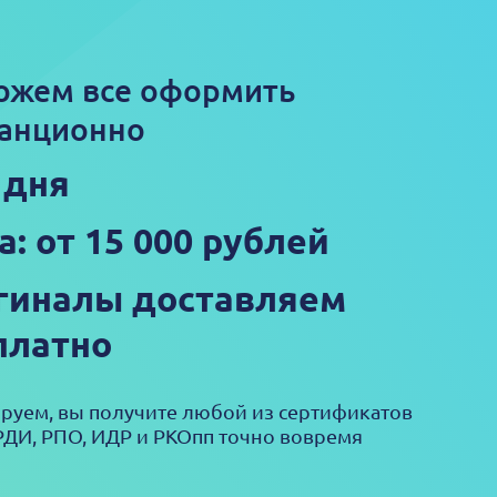
ожем все оформить
анционно
 дня
а: от 15 000 рублей
гиналы доставляем
платно
ируем, вы получите любой из сертификатов
РДИ, РПО, ИДР и РКОпп точно вовремя