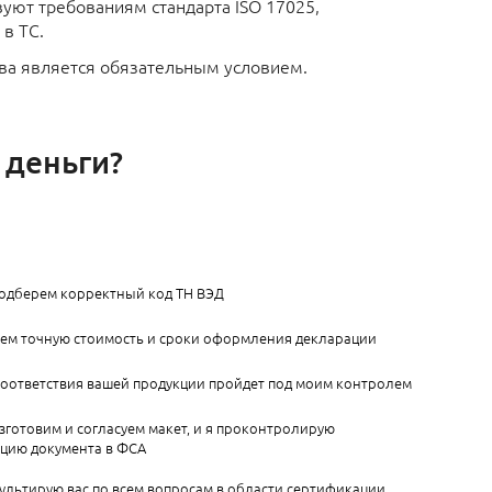
вуют требованиям стандарта ISO 17025,
в ТС.
ва является обязательным условием.
 деньги?
подберем корректный код ТН ВЭД
аем точную стоимость и сроки оформления декларации
соответствия вашей продукции пройдет под моим контролем
зготовим и согласуем макет, и я проконтролирую
ацию документа в ФСА
ультирую вас по всем вопросам в области сертификации