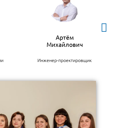
Артём
ии
Инженер-проектировщик
К