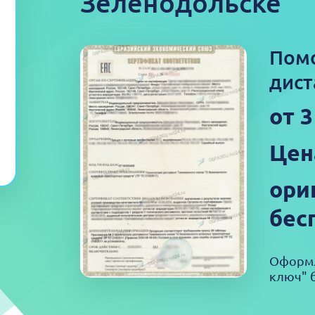
Зеленодольске
Пом
дист
от 
Цен
ори
бес
Оформл
ключ" б