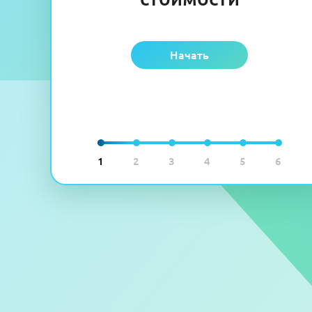
Начать
1
2
3
4
5
6