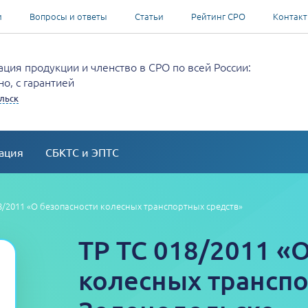
и
Вопросы и ответы
Статьи
Рейтинг СРО
Контак
ция продукции и членство в СРО по всей России:
о, с гарантией
льск
ация
СБКТС и ЭПТС
8/2011 «О безопасности колесных транспортных средств»
ТР ТС 018/2011 «
колесных транспо