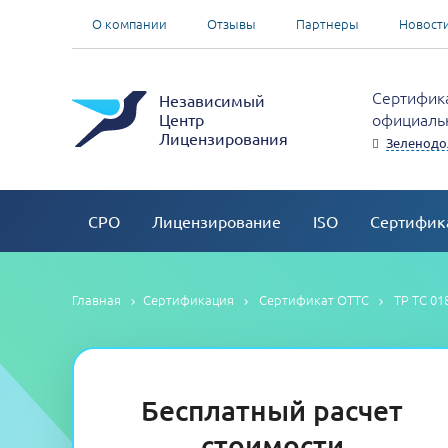
О компании
Отзывы
Партнеры
Новост
Сертифика
Независимый
официальн
Центр
Лицензирования
Зеленодо
СРО
Лицензирование
ISO
Сертифик
Главная
Сертификация
Сертификат ОТТС
ТР ТС 01
Бесплатный расчет
стоимости