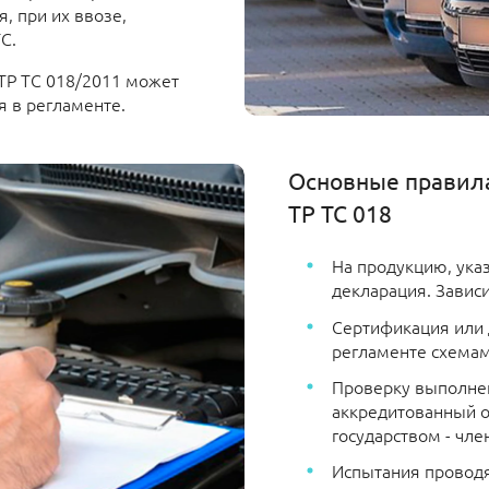
, при их ввозе,
С.
ТР ТС 018/2011 может
я в регламенте.
Основные правила
ТР ТС 018
На продукцию, ука
декларация. Зависи
Сертификация или 
регламенте схемам
Проверку выполнен
аккредитованный о
государством - чле
Испытания проводя