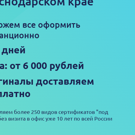
снодарском крае
ожем все оформить
анционно
3 дней
а: от 6 000 рублей
гиналы доставляем
платно
яем более 250 видов сертификатов "под
ез визита в офис уже 10 лет по всей России