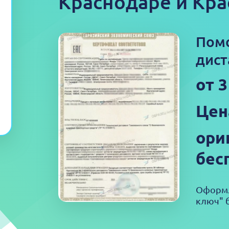
Краснодаре и Кра
Пом
дист
от 
Цен
ори
бес
Оформл
ключ" б