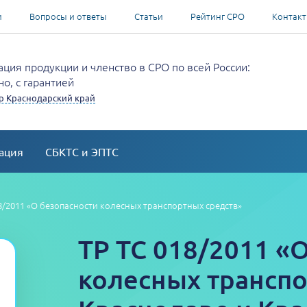
и
Вопросы и ответы
Статьи
Рейтинг СРО
Контак
ция продукции и членство в СРО по всей России:
о, с гарантией
р Краснодарский край
ация
СБКТС и ЭПТС
8/2011 «О безопасности колесных транспортных средств»
ТР ТС 018/2011 «
колесных транспо