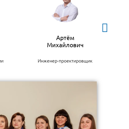
Артём
ии
Инженер-проектировщик
К