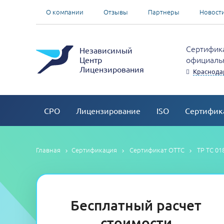
О компании
Отзывы
Партнеры
Новост
Сертифика
Независимый
официальн
Центр
Лицензирования
Краснода
СРО
Лицензирование
ISO
Сертифик
Главная
Сертификация
Сертификат ОТТС
ТР ТС 01
Бесплатный расчет
стоимости