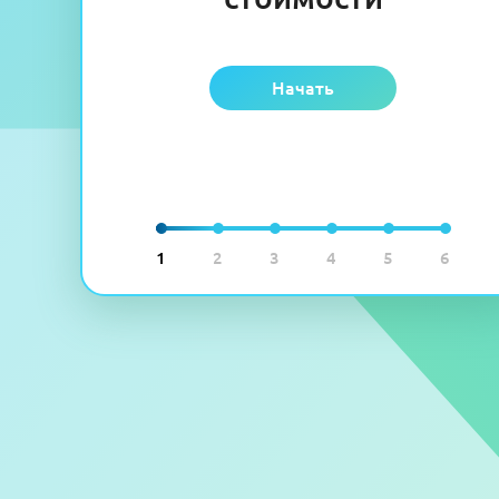
Начать
1
2
3
4
5
6