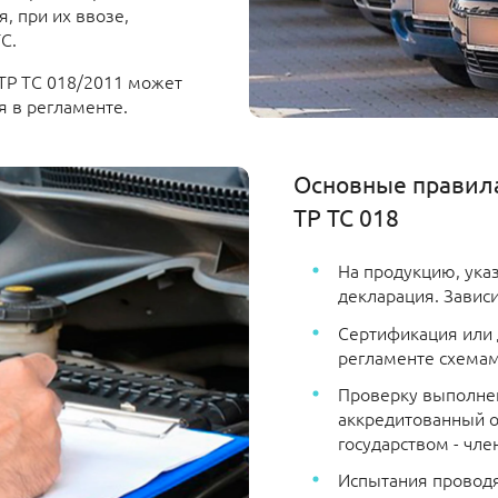
, при их ввозе,
С.
ТР ТС 018/2011 может
я в регламенте.
Основные правила
ТР ТС 018
На продукцию, ука
декларация. Зависи
Сертификация или 
регламенте схемам
Проверку выполнен
аккредитованный о
государством - чле
Испытания проводя