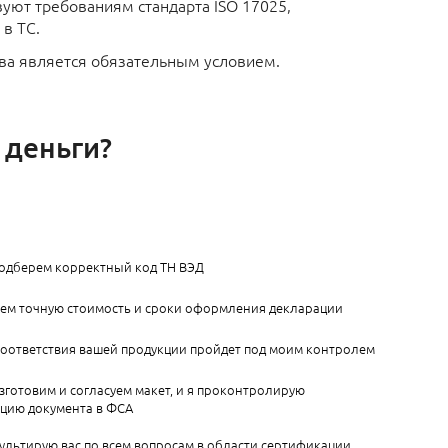
вуют требованиям стандарта ISO 17025,
в ТС.
ва является обязательным условием.
 деньги?
подберем корректный код ТН ВЭД
аем точную стоимость и сроки оформления декларации
соответствия вашей продукции пройдет под моим контролем
зготовим и согласуем макет, и я проконтролирую
ацию документа в ФСА
ультирую вас по всем вопросам в области сертификации