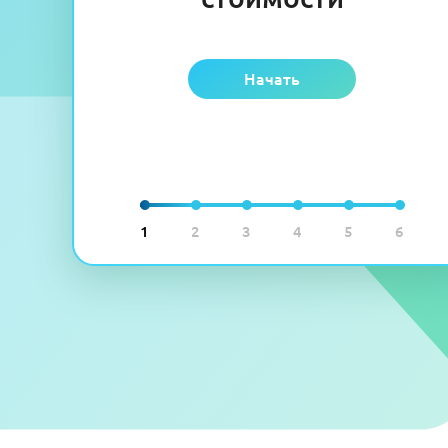
Начать
1
2
3
4
5
6