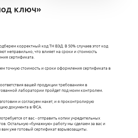
под ключ»
одберем корректный код ТН ВЭД. В 50% случаев этот код
ют неправильно, что влияет на сроки и стоимость
ния сертификата.
аем точную стоимость и сроки оформления сертификата в
соответствия вашей продукции требованиям в
тованной лаборатории пройдет под моим контролем.
зготовим и согласуем макет, и я проконтролирую
цию документа в ФСА.
 потребуется от вас - отправить копии учредительных
ов. Остальную «бумажную» работу мы сделаем за вас и
 вам уже готовый сертификат взрывозащиты.