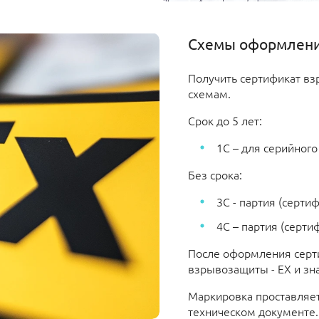
Схемы оформлени
Получить сертификат в
схемам.
Срок до 5 лет:
1С – для серийного
Без срока:
3С - партия (серти
4С – партия (серт
После оформления серт
взрывозащиты - EX и зна
Маркировка проставляет
техническом документе.