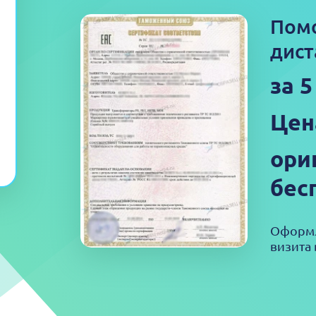
Пом
дист
за 
Цен
ори
бес
Оформл
визита 