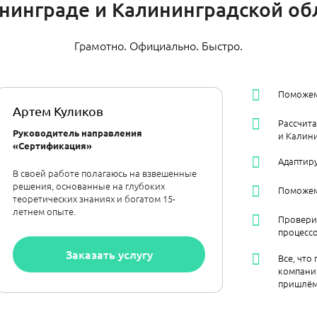
нинграде и Калининградской об
Грамотно. Официально. Быстро.
Поможем
Артем Куликов
Рассчит
Руководитель направления
и Калин
«Сертификация»
Адаптиру
В своей работе полагаюсь на взвешенные
решения, основанные на глубоких
Поможем 
теоретических знаниях и богатом 15-
летнем опыте.
Провери
процессо
Заказать услугу
Все, что
компании
пришлём