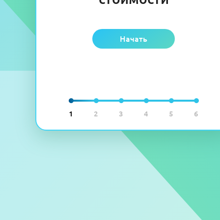
Начать
1
2
3
4
5
6