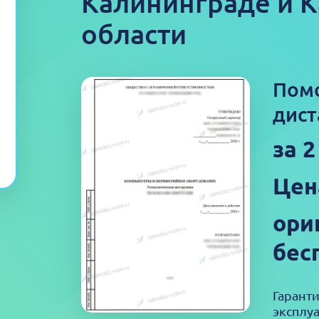
Калининграде и 
области
Пом
дист
за 2
Цен
ори
бес
Гаранти
эксплу