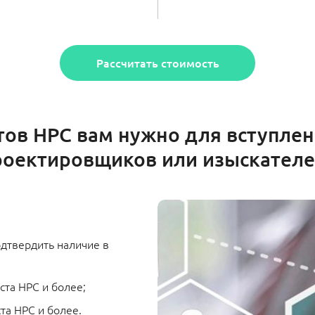
Рассчитать стоимость
тов НРС вам нужно для вступлен
роектировщиков или изыскателе
дтвердить наличие в
ста НРС и более;
та НРС и более.