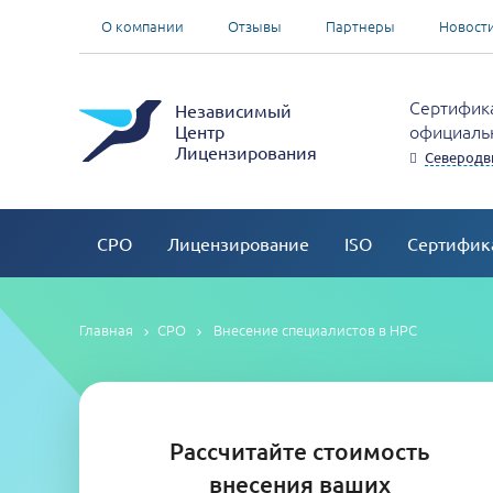
О компании
Отзывы
Партнеры
Новост
Сертифика
Независимый
официальн
Центр
Лицензирования
Северодв
СРО
Лицензирование
ISO
Сертифик
Главная
СРО
Внесение специалистов в НРС
Рассчитайте стоимость
внесения ваших