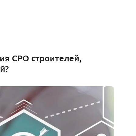
ия СРО строителей,
й?