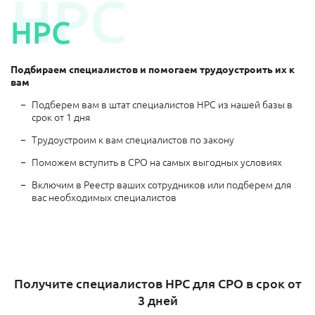
НРС
НРС
Подбираем специалистов и помогаем трудоустроить их к
вам
Подберем вам в штат специалистов НРС из нашей базы в
срок от 1 дня
Трудоустроим к вам специалистов по закону
Поможем вступить в СРО на самых выгодных условиях
Включим в Реестр ваших сотрудников или подберем для
вас необходимых специалистов
Получите специалистов НРС для СРО в срок от
3 дней