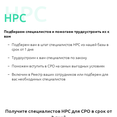
НРС
НРС
Подбираем специалистов и помогаем трудоустроить их к
вам
Подберем вам в штат специалистов НРС из нашей базы в
срок от 1 дня
Трудоустроим к вам специалистов по закону
Поможем вступить в СРО на самых выгодных условиях
Включим в Реестр ваших сотрудников или подберем для
вас необходимых специалистов
Получите специалистов НРС для СРО в срок от