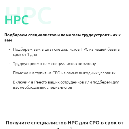
НРС
НРС
Подбираем специалистов и помогаем трудоустроить их к
вам
Подберем вам в штат специалистов НРС из нашей базы в
срок от 1 дня
Трудоустроим к вам специалистов по закону
Поможем вступить в СРО на самых выгодных условиях
Включим в Реестр ваших сотрудников или подберем для
вас необходимых специалистов
Получите специалистов НРС для СРО в срок от