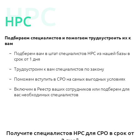
НРС
НРС
Подбираем специалистов и помогаем трудоустроить их к
вам
Подберем вам в штат специалистов НРС из нашей базы в
срок от 1 дня
Трудоустроим к вам специалистов по закону
Поможем вступить в СРО на самых выгодных условиях
Включим в Реестр ваших сотрудников или подберем для
вас необходимых специалистов
Получите специалистов НРС для СРО в срок от