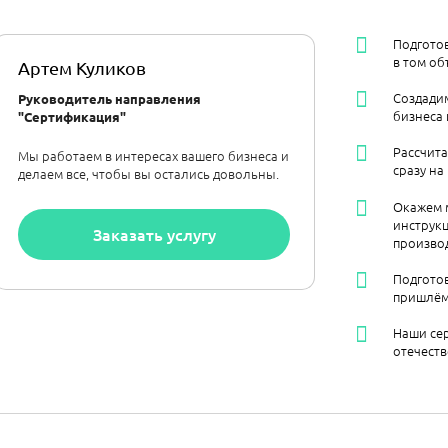
Подгото
в том об
Артем Куликов
Создадим
Руководитель направления
бизнеса 
"Сертификация"
Рассчит
Мы работаем в интересах вашего бизнеса и
сразу на
делаем все, чтобы вы остались довольны.
Окажем 
инструк
Заказать услугу
производ
Подготов
пришлём
Наши се
отечест