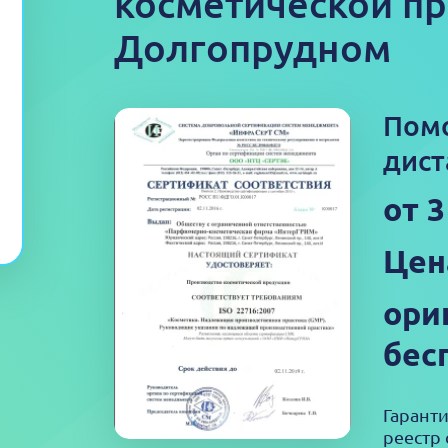
косметической п
Долгопрудном
Пом
дист
от 
Цен
ори
бес
Гарант
реестр