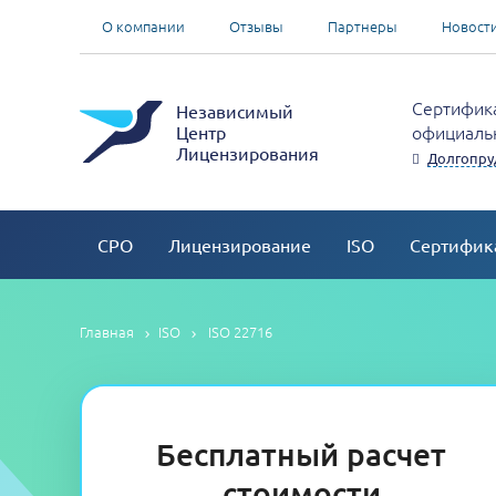
О компании
Отзывы
Партнеры
Новост
Сертифика
Независимый
официальн
Центр
Лицензирования
Долгопр
СРО
Лицензирование
ISO
Сертифик
Главная
ISO
ISO 22716
Бесплатный расчет
стоимости