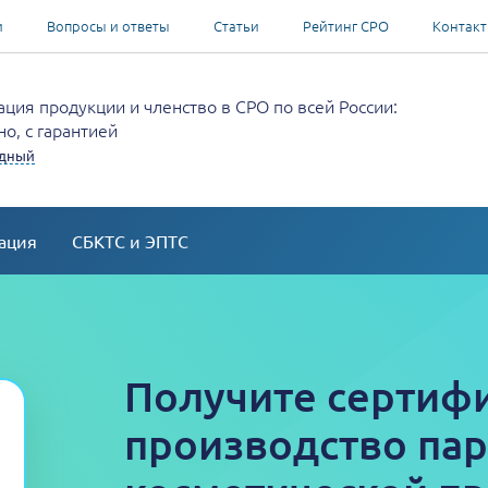
и
Вопросы и ответы
Статьи
Рейтинг СРО
Контак
ция продукции и членство в СРО по всей России:
о, с гарантией
удный
ация
СБКТС и ЭПТС
Получите сертифи
производство па