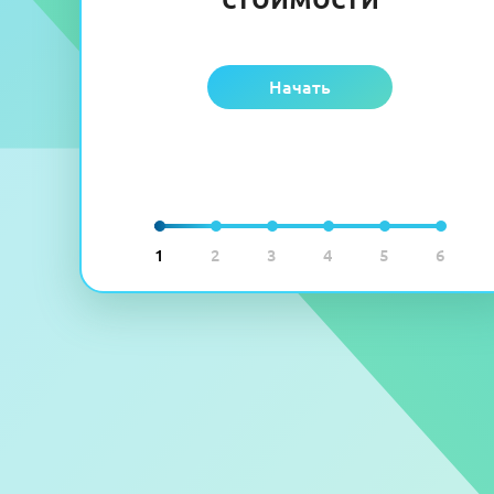
Начать
1
2
3
4
5
6