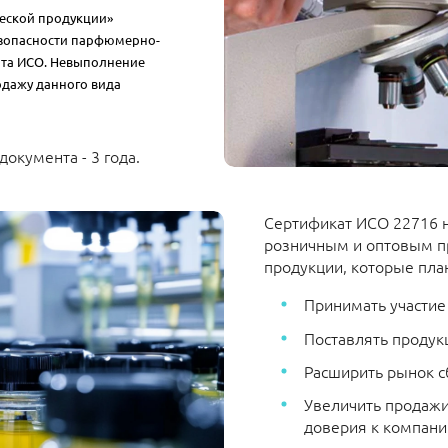
ческой продукции»
езопасности парфюмерно-
рта ИСО. Невыполнение
одажу данного вида
документа - 3 года.
Сертификат ИСО 22716 
розничным и оптовым 
продукции, которые пла
Принимать участие 
Поставлять продукц
Расширить рынок сб
Увеличить продажи
доверия к компании