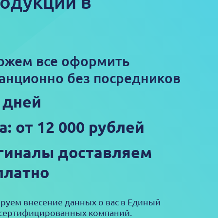
родукции в
ожем все оформить
анционно без посредников
3 дней
а: от 12 000 рублей
гиналы доставляем
платно
ируем внесение данных о вас в Единый
 сертифицированных компаний.