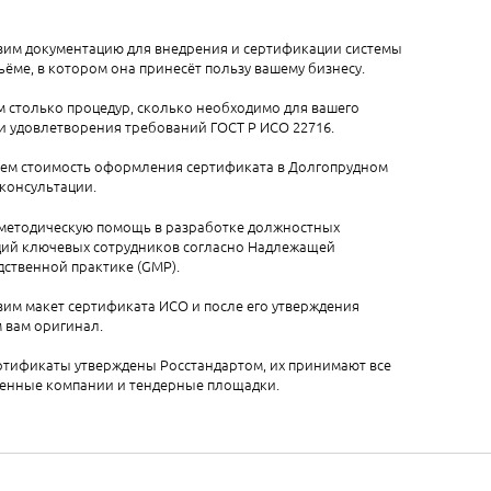
вим документацию для внедрения и сертификации системы
ъёме, в котором она принесёт пользу вашему бизнесу.
 столько процедур, сколько необходимо для вашего
и удовлетворения требований ГОСТ Р ИСО 22716.
аем стоимость оформления сертификата в Долгопрудном
 консультации.
методическую помощь в разработке должностных
ций ключевых сотрудников согласно Надлежащей
ственной практике (GMP).
им макет сертификата ИСО и после его утверждения
 вам оригинал.
ртификаты утверждены Росстандартом, их принимают все
венные компании и тендерные площадки.