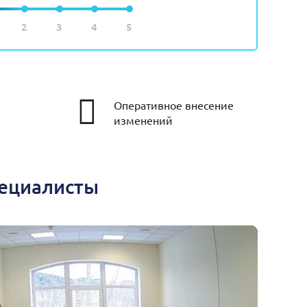
2
3
4
5
Оперативное внесение
изменений
пециалисты