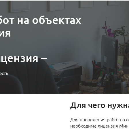
от на объектах
ия
цензия –
ость
Для чего нужн
Для проведения работ на о
необходима лицензия Минк