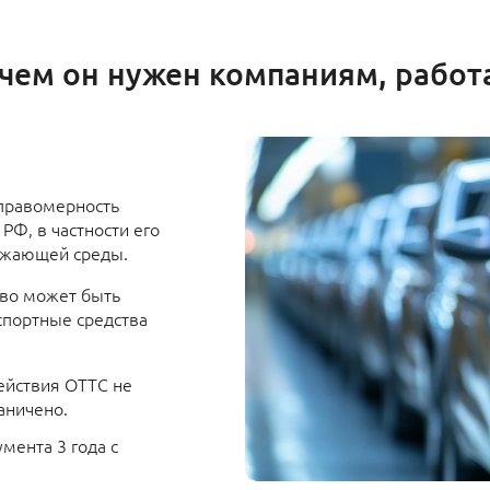
зачем он нужен компаниям, рабо
 правомерность
РФ, в частности его
ружающей среды.
ово может быть
спортные средства
ействия ОТТС не
аничено.
мента 3 года с