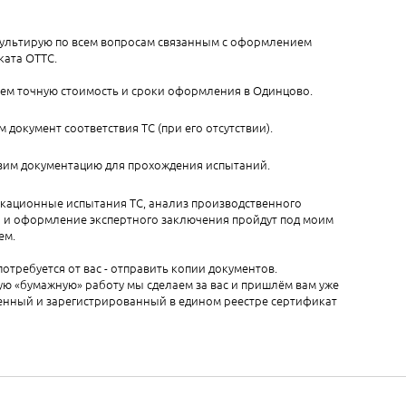
ультирую по всем вопросам связанным с оформлением
ката ОТТС.
аем точную стоимость и сроки оформления в Одинцово.
документ соответствия ТС (при его отсутствии).
вим документацию для прохождения испытаний.
кационные испытания ТС, анализ производственного
а и оформление экспертного заключения пройдут под моим
ем.
 потребуется от вас - отправить копии документов.
ю «бумажную» работу мы сделаем за вас и пришлём вам уже
нный и зарегистрированный в едином реестре сертификат