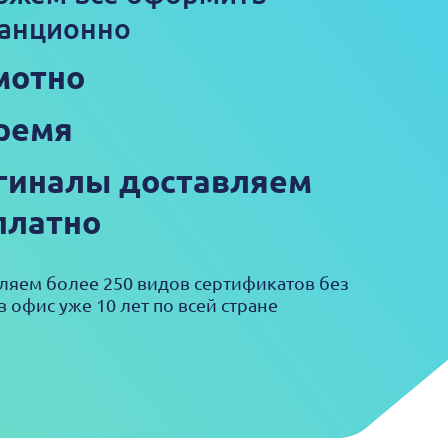
анционно
мотно
ремя
гиналы доставляем
платно
яем более 250 видов сертификатов без
в офис уже 10 лет по всей стране