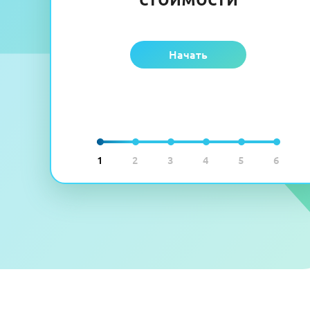
Начать
1
2
3
4
5
6