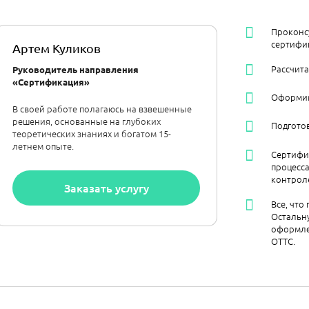
Проконс
сертифи
Артем Куликов
Рассчит
Руководитель направления
«Сертификация»
Оформим 
В своей работе полагаюсь на взвешенные
решения, основанные на глубоких
Подгото
теоретических знаниях и богатом 15-
летнем опыте.
Сертифи
процесс
контрол
Заказать услугу
Все, что
Остальну
оформле
ОТТС.