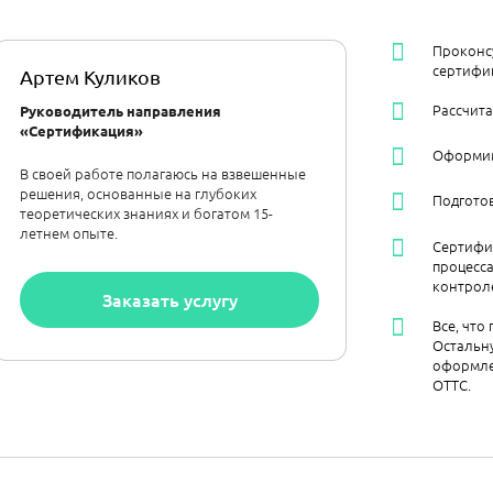
Проконс
сертифи
Артем Куликов
Рассчит
Руководитель направления
«Сертификация»
Оформим 
В своей работе полагаюсь на взвешенные
решения, основанные на глубоких
Подгото
теоретических знаниях и богатом 15-
летнем опыте.
Сертифи
процесс
контрол
Заказать услугу
Все, что
Остальну
оформле
ОТТС.