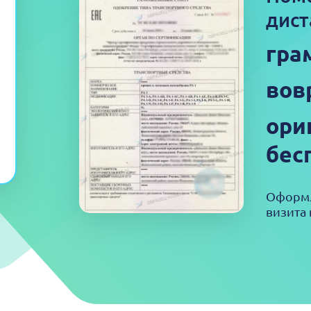
дист
гра
вов
ори
бес
Оформл
визита 