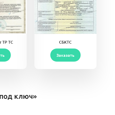
 ТР ТС
СБКТС
ать
Заказать
«под ключ»