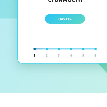
Начать
1
2
3
4
5
6