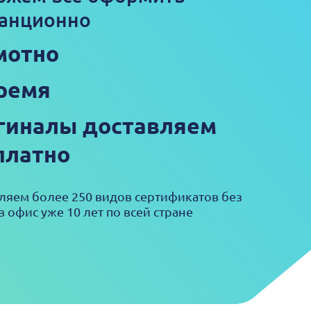
анционно
мотно
ремя
гиналы доставляем
платно
яем более 250 видов сертификатов без
в офис уже 10 лет по всей стране