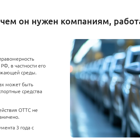
зачем он нужен компаниям, раб
 правомерность
РФ, в частности его
ружающей среды.
ах может быть
спортные средства
ействия ОТТС не
аничено.
мента 3 года с