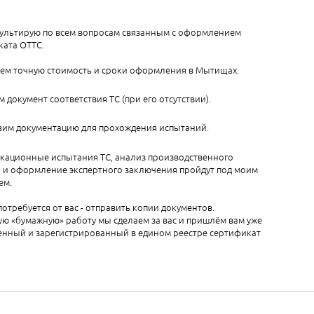
ультирую по всем вопросам связанным с оформлением
ката ОТТС.
аем точную стоимость и сроки оформления в Мытищах.
документ соответствия ТС (при его отсутствии).
вим документацию для прохождения испытаний.
кационные испытания ТС, анализ производственного
а и оформление экспертного заключения пройдут под моим
ем.
 потребуется от вас - отправить копии документов.
ю «бумажную» работу мы сделаем за вас и пришлём вам уже
нный и зарегистрированный в едином реестре сертификат