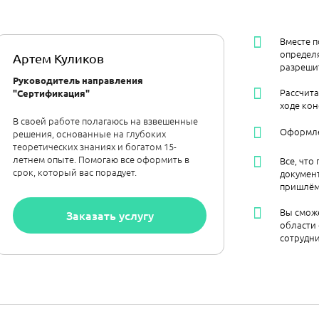
Вместе п
определя
Артем Куликов
разреши
Руководитель направления
Рассчита
"Сертификация"
ходе кон
В своей работе полагаюсь на взвешенные
Оформле
решения, основанные на глубоких
теоретических знаниях и богатом 15-
летнем опыте. Помогаю все оформить в
Все, что
срок, который вас порадует.
документ
пришлём 
Вы сможе
Заказать услугу
области 
сотрудни