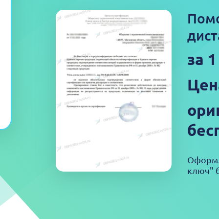
Пом
дист
за 1
Цен
ори
бес
Оформл
ключ" б