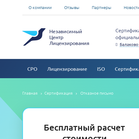
О компании
Отзывы
Партнеры
Новост
Сертифика
Независимый
официальн
Центр
Лицензирования
Балаково
СРО
Лицензирование
ISO
Сертифик
Главная
Сертификация
Отказное письмо
Бесплатный расчет
стоимости