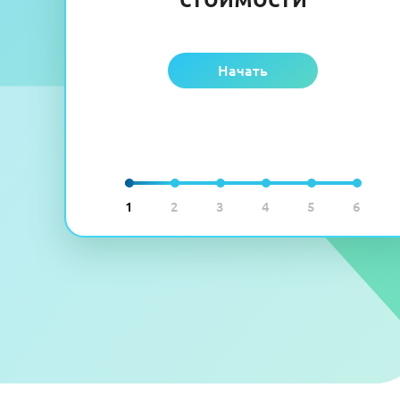
Начать
1
2
3
4
5
6