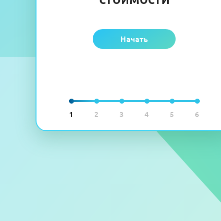
Начать
1
2
3
4
5
6