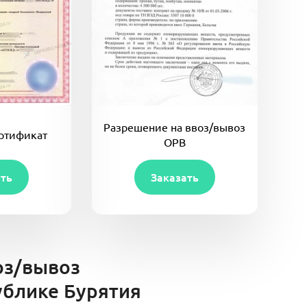
Разрешение на ввоз/вывоз
ртификат
ОРВ
ать
Заказать
оз/вывоз
ублике Бурятия