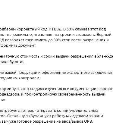
одберем корректный код ТН ВЭД. В 50% случаев этот код
ют неправильно, что влияет на сроки и стоимость. Верный
ЭД позволяет сэкономить до 30% стоимости разрешения и
оформить документ.
ем точную стоимость и сроки выдачи разрешения в Улан-Удэ
лике Бурятия.
ие вашей продукции и оформление экспертного заключения
 под моим контролем.
ормирую вас о стадиях изучения все документации в органе
однадзора, и проконтролирую своевременность выдачи
ния.
 потребуется от вас - отправить копии учредительных
ов. Остальную «бумажную» работу мы сделаем за вас и
вам уже готовое разрешение на ввоз/вывоз ОРВ.