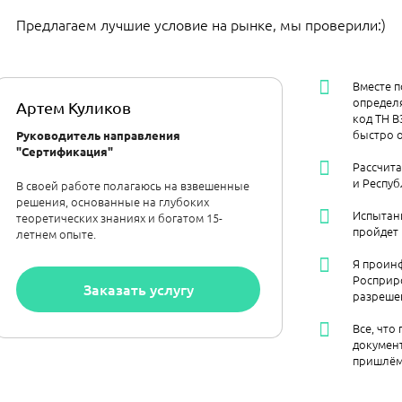
Предлагаем лучшие условие на рынке, мы проверили:)
Вместе п
определя
Артем Куликов
код ТН В
быстро 
Руководитель направления
"Сертификация"
Рассчита
и Респуб
В своей работе полагаюсь на взвешенные
решения, основанные на глубоких
Испытан
теоретических знаниях и богатом 15-
пройдет
летнем опыте.
Я проинф
Росприр
Заказать услугу
разреше
Все, что
документ
пришлём 