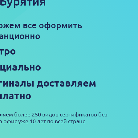
 Бурятия
ожем все оформить
анционно
тро
циально
гиналы доставляем
платно
яем более 250 видов сертификатов без
в офис уже 10 лет по всей стране