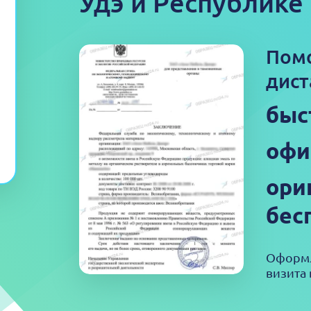
Удэ и Республике
Пом
дист
быс
офи
ори
бес
Оформл
визита 