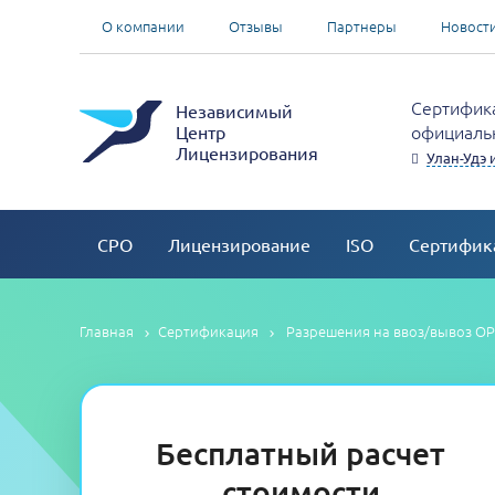
О компании
Отзывы
Партнеры
Новост
Сертифика
Независимый
официальн
Центр
Лицензирования
Улан-Удэ 
СРО
Лицензирование
ISO
Сертифик
Главная
Сертификация
Разрешения на ввоз/вывоз О
Бесплатный расчет
стоимости