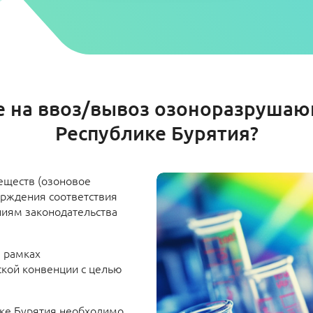
 на ввоз/вывоз озоноразрушающ
Республике Бурятия?
еществ (озоновое
ерждения соответствия
ниям законодательства
 рамках
кой конвенции с целью
ике Бурятия необходимо