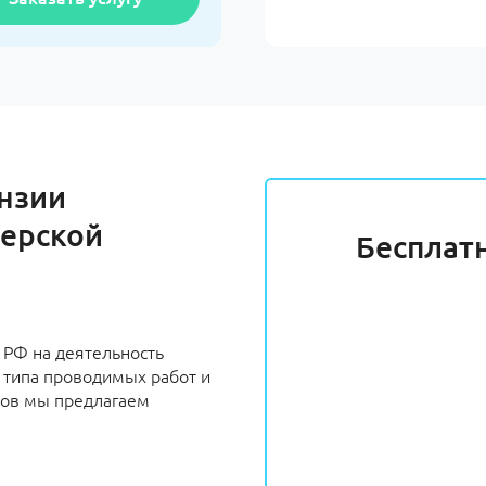
нзии
верской
Бесплат
 РФ на деятельность
т типа проводимых работ и
тов мы предлагаем