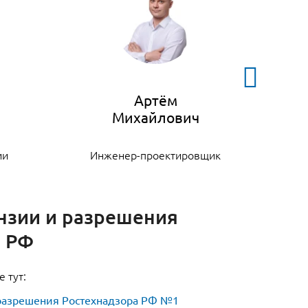
Артём
ии
Инженер-проектировщик
К
нзии и разрешения
а РФ
е тут:
разрешения Ростехнадзора РФ №1