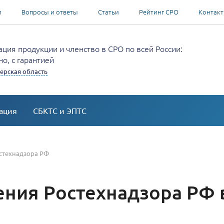
и
Вопросы и ответы
Статьи
Рейтинг СРО
Контак
ция продукции и членство в СРО по всей России:
о, с гарантией
верская область
ация
СБКТС и ЭПТС
стехнадзора РФ
ния Ростехнадзора РФ в