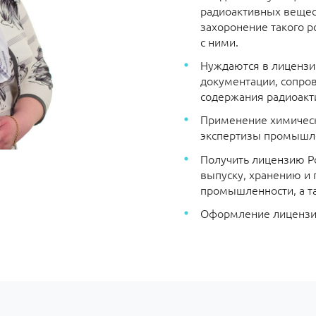
радиоактивных вещест
захоронение такого р
с ними.
Нуждаются в лицензи
документации, сопро
содержания радиоакт
Применение химическ
экспертизы промышле
Получить лицензию Р
выпуску, хранению и
промышленности, а т
Оформление лицензии