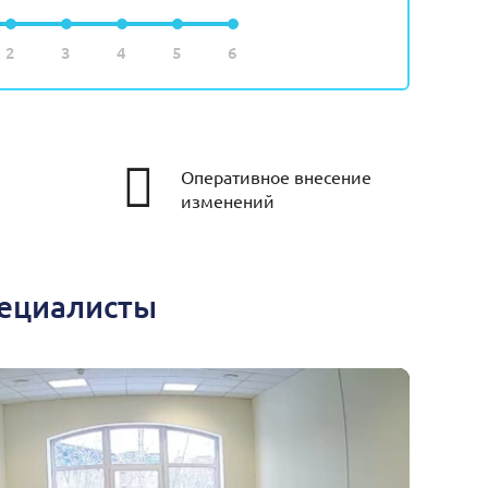
2
3
4
5
6
Оперативное внесение
изменений
пециалисты