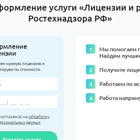
формление услуги «Лицензии и
Ростехнадзора РФ»
рмление
​Мы помогаем 
ензии
Найдем лучшее
ем нужную лицензию и
тируем по стоимости
Получите лиц
Работаем по в
Работа напрям
 согласен(а) на
обработку
ерсональных данных
Заказать услугу