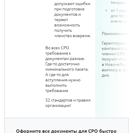
тендерам
допускают ошибки
при подготовке
от 1 недел
документов и
для тех, кто
теряют
очень спе
возможность
получить
Поможем и вам
членство вовремя.
Гарантируем, в
Во всех СРО
компания стане
требования к
членом СРО и
документам разные.
получит «под к
Где-то достаточно
в Новочебоксар
минимального пакета.
выписку в срок 
А где-то для
дня.
вступления нужно
выполнить
требования
52 стандартов и правил
организации!
Оформите все документы для СРО быстро