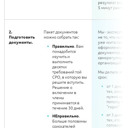
результат всего
5 минут разгово
Пакет документов
Мы - эксперты 
2.
можно собрать так:
не то, что «собак
Подготовить
уже «кита съели
документы.
. Вам
Правильно
оформлении
понадобится
документов для
изучить и
саморегулируе
выполнить
организаций.
десятки
требований той
Мы делали это 
СРО, в которую вы
срок:
решите вступить.
от 1 дня дл
Решение о
тех, кому
включении в
нужно сроч
члены
потому что
принимается в
“горит”
течение 30 дней.
от 3 дней д
.
НЕправильно
тех, кто
Больше половины
готовился 
соискателей