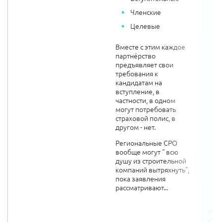
Членские
Целевые
Вместе с этим каждое
партнёрство
предъявляет свои
требования к
кандидатам на
вступление, в
частности, в одном
могут потребовать
страховой полис, в
другом - нет.
Региональные СРО
вообще могут “ всю
душу из строительной
компаний вытряхнуть”,
пока заявления
рассматривают...
Пом
СРО