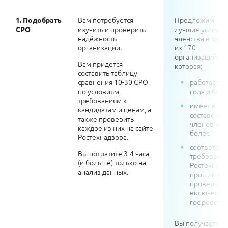
Вам потребуется
Предложим
1. Подобрать
изучить и проверить
лучшие условия
СРО
надёжность
членства в одн
организации.
из 170
организаций,
Вам придётся
которая:
составить таблицу
сравнения 10-30 СРО
работает от
по условиям,
года и бол
требованиям к
имеет в
кандидатам и ценам, а
составе от 
также проверить
членов и
каждое из них на сайте
более
Ростехнадзора.
соответств
Вы потратите 3-4 часа
требовани
(и больше) только на
Ростехнадз
анализ данных.
прошло ег
проверку и
включено (!
гос.реестр
Вы получаете