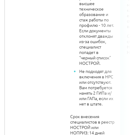
высшее
мет
техническое
кар
образование и
есть
стаж работы по
обя
профилю - 10 лет.
вып
Если документы
отклонят дважды
Сро
из-за ошибок,
спе
специалист
НОС
попадет в
НОП
“черный список”
НОСТРОЙ.
Не подходят для
включения в НРС
или отсутствуют.
Вам потребуется
нанять 2 ГИПа и/
или ГАПа, если их
нет в штате.
Срок внесения
специалистов в реестр
НОСТРОЙ или
НОПРИЗ: 14 дней