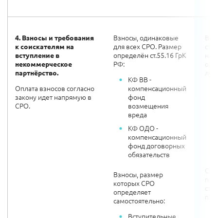
Взносы, одинаковые
Вме
4.
Взносы и требования
для всех СРО. Размер
ста
к соискателям на
определён ст.55.16 ГрК
над
вступление в
РФ:
орг
некоммерческое
луч
партнёрство.
КФ ВВ -
Оплата взносов согласно
компенсационный
закону идет напрямую в
фонд
СРО.
возмещения
вреда
КФ ОДО -
компенсационный
фонд договорных
обязательств
Соп
Взносы, размер
посл
которых СРО
ста
определяет
пар
самостоятельно:
Вступительные