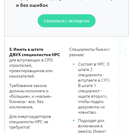
и без ошибок
Связаться с экспертом
Специалисты бывают
Быс
3.
Иметь в штате
разные:
вас
ДВУХ
специалистов НРС
для вступающих в СРО
и/и
Состоят в НРС. В
строителей,
сот
штате 2
проектировщиков или
нац
специалиста -
изыскателей.
вступаете в СРО.
Эта 
Требование закона
В штате 1
для
должны исполнять и
специалист -
под
«большие», и «малые»
ищите второго,
мен
бизнесы - все, без
чтобы подать
узн
исключения.
документы на
кон
членство.
Для энергоаудиторов
Да,
Подходят для
специалисты НРС не
пор
включения в
требуются!
«на
реестр. Имеют
что