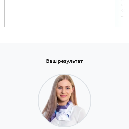
и т
объе
дня.
Ваш результат