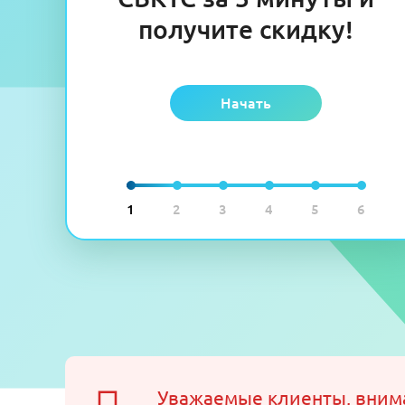
получите скидку!
Начать
1
2
3
4
5
6
Уважаемые клиенты, вним