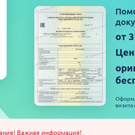
Пом
доку
от 
Цен
ори
бес
Оформл
визита 
ание! Важная информация!