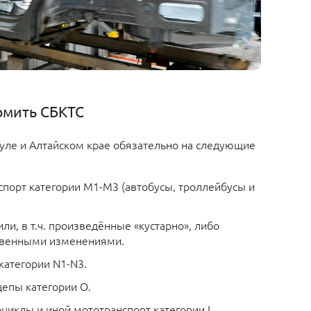
рмить СБКТС
уле и Алтайском крае обязательно на следующие
спорт категории M1-M3 (автобусы, троллейбусы и
и, в т.ч. произведённые «кустарно», либо
ственными изменениями.
атегории N1-N3.
епы категории О.
циклы и иной мототранспорт категории L.