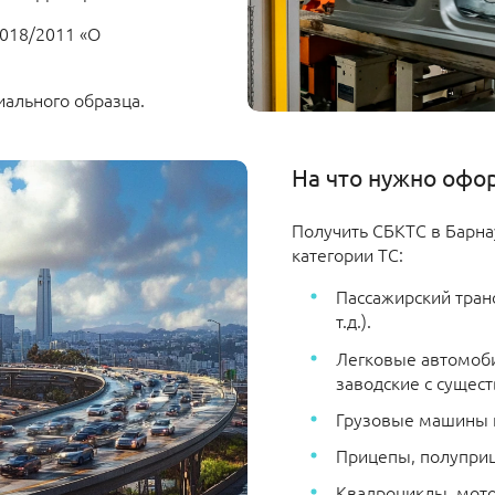
 018/2011 «О
ального образца.
На что нужно офо
Получить СБКТС в Барна
категории ТС:
Пассажирский тран
т.д.).
Легковые автомобил
заводские с суще
Грузовые машины к
Прицепы, полуприц
Квадроциклы, мото