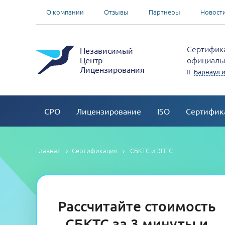
О компании
Отзывы
Партнеры
Новост
Сертифика
Независимый
официальн
Центр
Лицензирования
Барнаул и
СРО
Лицензирование
ISO
Сертифик
Главная
Сертификация
СБКТС и ЭПТС
Рассчитайте стоимость
СБКТС за 3 минуты и